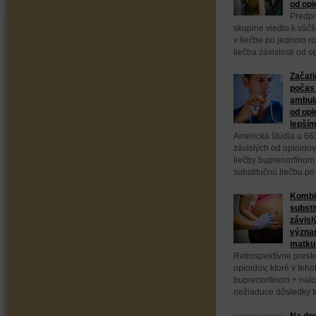
od opi
Predpi
skupine viedlo k väč
v liečbe po jednom ro
liečba závislosti od 
Začati
počas 
ambula
od opi
lepším
Americká štúdia u 66
závislých od opioidov
liečby buprenorfínom
substitučnú liečbu po
Kombi
substi
závisl
význa
matku 
Retrospektívne presk
opioidov, ktoré v teho
buprenorfínom + nal
nežiaduce dôsledky to
Na dod