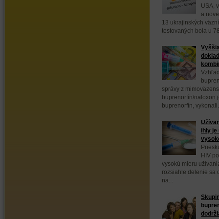
USA, v
a nove
13 ukrajinských väzn
testovaných bola u 78
Vyššia
doklad
kombin
Vzhľad
bupren
správy z mimoväzens
buprenorfín/naloxon 
buprenorfín, vykonali.
Užívan
ihly j
vysok
Priesk
HIV po
vysokú mieru užívani
rozsiahle delenie sa
na...
Skupin
bupre
dodrži