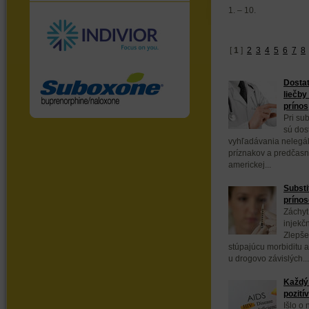
1. – 10.
[
1
]
2
3
4
5
6
7
8
Dostat
liečby
prínos
Pri sub
sú dos
vyhľadávania nelegál
príznakov a predčasn
americkej...
Substi
prínos
Záchyt
injekč
Zlepše
stúpajúcu morbiditu a
u drogovo závislých...
Každý 
pozití
Išlo o