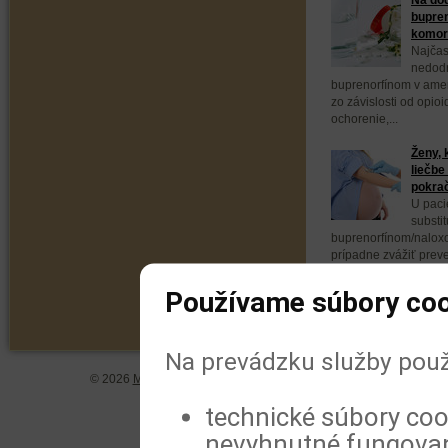
bupren
komorb
Najčas
nedodr
buprenorfínom v ameri
zo závislosti od opio
ochorenie,...
Ženy, 
liečbe
pokra
U paci
substit
buprenorfínom/naloxo
prípadne zvážiť prev
buprenorfínom. Vyplýv
Používame súbory coo
Na prevádzku služby použ
© 2026
MeDitorial
| ISSN 1804-0802 |
Vyhlásenie
|
Zásady spra
technické súbory coo
nevyhnutné fungovan