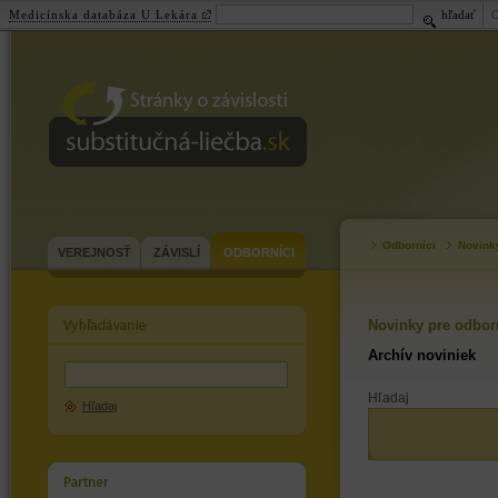
Medicínska databáza U Lekára
hľadať
substitučná-
liečba.sk
Odborníci
Novink
VEREJNOSŤ
ZÁVISLÍ
ODBORNÍCI
Novinky pre odbor
Archív noviniek
Hľadaj
Hľadaj