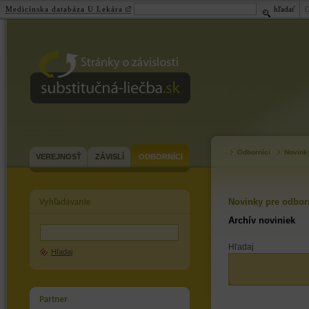
Medicínska databáza U Lekára
hľadať
substitučná-
liečba.sk
Odborníci
Novink
VEREJNOSŤ
ZÁVISLÍ
ODBORNÍCI
Novinky pre odbor
Archív noviniek
Hľadaj
Hľadaj