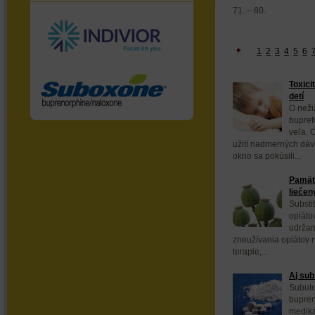
71. – 80.
1
2
3
4
5
6
Toxici
detí
O neži
bupref
veľa. 
užití nadmerných dávo
okno sa pokúsili...
Pamäť 
liečen
Substi
opiáto
udržan
zneužívania opiátov n
terapie,...
Aj sub
Subute
bupren
medika