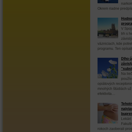
narkom
Okrem riadne predpísa
Hodnot
progr
V Spoj
trh s 
závisl
väzniciach, kde potr
programu. Ten opísali.
Dlho ú
závisl
"subst
Na lie
použív
opiátových receptoro
mnohých štúdiách už
efektivita....
Tehot
najvia
bupre
Lekári
Fakult
rokoch zaoberali pros