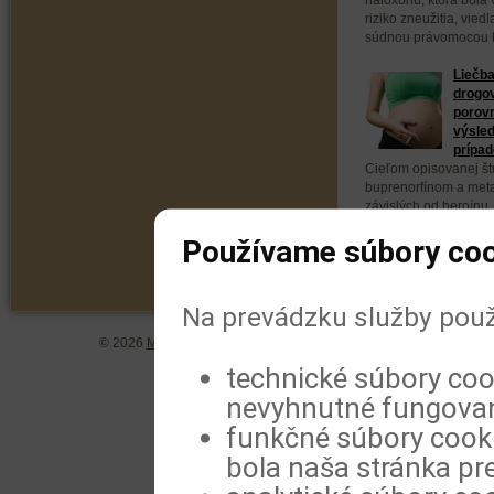
riziko zneužitia, vied
súdnou právomocou k 
Liečb
drogov
porovn
výsled
prípad
Cieľom opisovanej št
buprenorfínom a met
závislých od heroínu,
terapiu počas tehoten
Používame súbory coo
Na prevádzku služby použ
© 2026
MeDitorial
| ISSN 1804-0802 |
Vyhlásenie
|
Zásady spra
technické súbory coo
nevyhnutné fungovan
funkčné súbory cookie
bola naša stránka pre