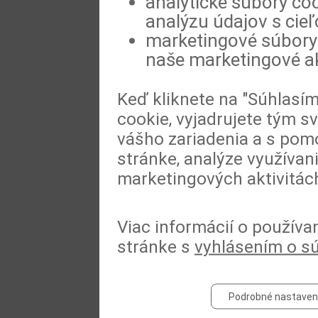
analytické súbory coo
analýzu údajov s cie
marketingové súbory 
naše marketingové ak
Keď kliknete na "Súhlasí
cookie, vyjadrujete tým s
vášho zariadenia a s pomo
stránke, analýze využívan
marketingových aktivitác
Viac informácií o používa
stránke s
vyhlásením o s
Podrobné nastaven