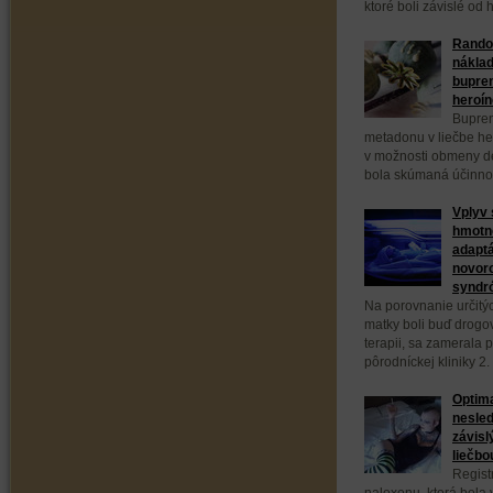
ktoré boli závislé od 
Random
náklad
bupren
heroín
Bupren
metadonu v liečbe he
v možnosti obmeny de
bola skúmaná účinnosť
Vplyv 
hmotn
adaptá
novor
syndr
Na porovnanie určitý
matky boli buď drogov
terapii, sa zamerala 
pôrodníckej kliniky 2.
Optima
nesle
závisl
liečbo
Regist
naloxonu, ktorá bola