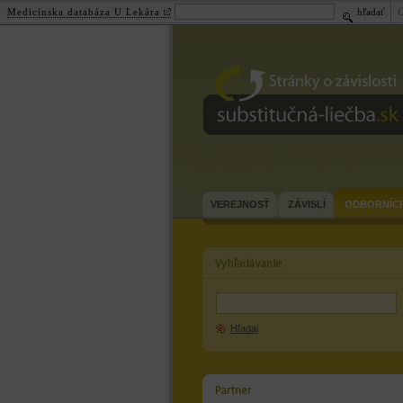
Medicínska databáza U Lekára
hľadať
substitučná-
liečba.sk
VEREJNOSŤ
ZÁVISLÍ
ODBORNÍCI
Hľadaj