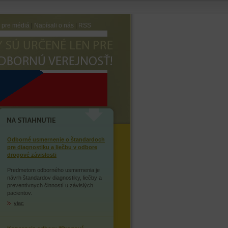
e pre médiá
|
Napísali o nás
|
RSS
AVTE SA ZÁVISLOSTI NA
OPIÁTOCH
NA STIAHNUTIE
Odborné usmernenie o štandardoch
pre diagnostiku a liečbu v odbore
drogové závislosti
Predmetom odborného usmernenia je
návrh štandardov diagnostiky, liečby a
preventívnych činností u závislých
pacientov.
viac