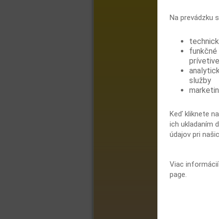
Na prevádzku s
technick
funkčné 
prívetive
analytic
služby
marketin
Keď kliknete na
ich ukladaním d
údajov pri naši
Viac informáci
page.