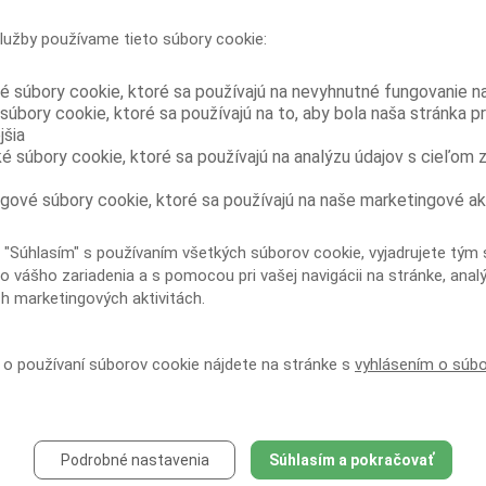
USA, v rámci ktorého boli medzi júnom
a novembrom 2011 testované séra väzňov z
lužby používame tieto súbory cookie:
13 ukrajinských väzníc krátko pred prepustením. Zo 402
testovaných bola u 78...
é súbory cookie, ktoré sa používajú na nevyhnutné fungovanie n
Vyššia cena buprenorfínu vo väzení
súbory cookie, ktoré sa používajú na to, aby bola naša stránka p
dokladá jeho vyššiu zneužiteľnosť oproti
jšia
kombinácii buprenorfín/naloxon
ké súbory cookie, ktoré sa používajú na analýzu údajov s cieľom 
Vzhľadom na dôkazy o zneužívaní
buprenorfínu vo väzniciach a pribúdajúce
správy z mimoväzenského prostredia, že kombinácia
gové súbory cookie, ktoré sa používajú na naše marketingové ak
buprenorfín/naloxon je menej zneužívaná než samotný
buprenorfín, vykonali...
 "Súhlasím" s používaním všetkých súborov cookie, vyjadrujete tým 
Užívanie injekčných drog a delenie sa o
o vášho zariadenia a s pomocou pri vašej navigácii na stránke, anal
ihly je u HIV pozitívnych väzňov kriticky
ch marketingových aktivitách.
vysoké
Prieskum urobený na nedávno prepustených
HIV pozitívnych ukrajinských väzňoch ukázal
í o používaní súborov cookie nájdete na stránke s
vyhlásením o súb
vysokú mieru užívania injekčných drog vo väzení a
rozsiahle delenie sa o injekčné vybavenie. To poukazuje
na...
Skupinová liečba
buprenorfínom/naloxonom môže zlepšiť
Podrobné nastavenia
Súhlasím a pokračovať
dodržiavanie substitučnej liečby závislosti