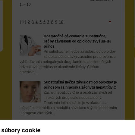
1. – 10.
[
1
]
2
3
4
5
6
7
8
9
10
Dostatočné dávkovanie substitučnej
liečby závislosti od opioidov zvyšuje jej
prínos
Pri substitučnej liečbe závislosti od opioidov
sú dostatočné dávky zásadné pre prevenciu
vyhľadávania nelegálnych drog, kontrolu abstinenčných
príznakov a predčasné ukončenie liečby. Cieľom
americkej...
Substitučná liečba závislosti od opioidov je
prínosom i z hľadiska záchytu hepatitídy C
Záchyt hepatitídy C je u osôb závislých od
injekčných drog stále nedostatočný.
Zlepšenie tejto situácie je vzhľadom na
stúpajúcu morbiditu a mortalitu súvisiacu s týmto ochorením
u drogovo závislých...
Každý piaty ukrajinský väzeň je HIV
pozitívny
 súbory cookie
Išlo o národný prieskum vykonaný vedcami z