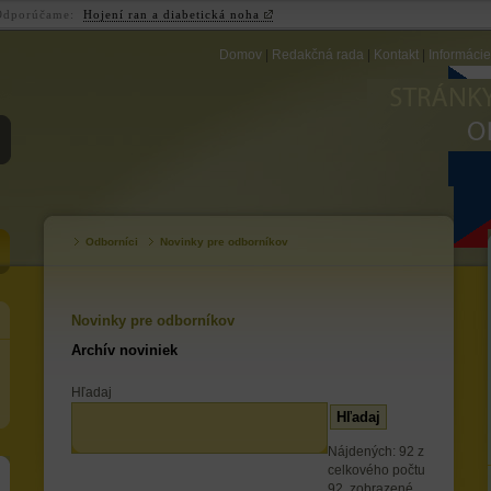
Odporúčame:
Hojení ran a diabetická noha
Domov
|
Redakčná rada
|
Kontakt
|
Informáci
ZB
Odborníci
Novinky pre odborníkov
Novinky pre odborníkov
Archív noviniek
Hľadaj
Nájdených: 92 z
celkového počtu
92, zobrazené