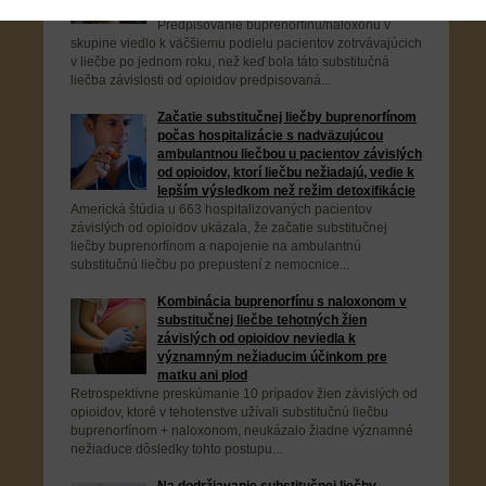
od opioidov
Predpisovanie buprenorfínu/naloxonu v
skupine viedlo k väčšiemu podielu pacientov zotrvávajúcich
v liečbe po jednom roku, než keď bola táto substitučná
liečba závislosti od opioidov predpisovaná...
Začatie substitučnej liečby buprenorfínom
počas hospitalizácie s nadväzujúcou
ambulantnou liečbou u pacientov závislých
od opioidov, ktorí liečbu nežiadajú, vedie k
lepším výsledkom než režim detoxifikácie
Americká štúdia u 663 hospitalizovaných pacientov
závislých od opioidov ukázala, že začatie substitučnej
liečby buprenorfínom a napojenie na ambulantnú
substitučnú liečbu po prepustení z nemocnice...
Kombinácia buprenorfínu s naloxonom v
substitučnej liečbe tehotných žien
závislých od opioidov neviedla k
významným nežiaducim účinkom pre
matku ani plod
Retrospektívne preskúmanie 10 prípadov žien závislých od
opioidov, ktoré v tehotenstve užívali substitučnú liečbu
buprenorfínom + naloxonom, neukázalo žiadne významné
nežiaduce dôsledky tohto postupu...
Na dodržiavanie substitučnej liečby