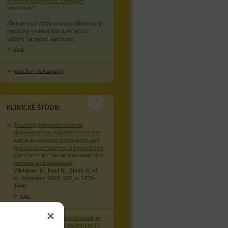
Koncepcia odboru "Drogové
závislosti"
Ministerstvo zdravotníctva Slovenskej
republiky vydáva túto koncepciu
odboru "drogové závislosti".
viac
všechny dokumenty
KLINICKÉ STUDIE
Treating pregnant women
dependent on opioids is not the
same as treating pregnancy and
opioid dependence: a knowledge
synthesis for better treatment for
women and neonates
Winklbaur B., Kopf N., Ebner N. et
al., Addiction: 2008, 103, p. 1429–
1440.
viac
Injection of medications used in
opioid substitution treatment in