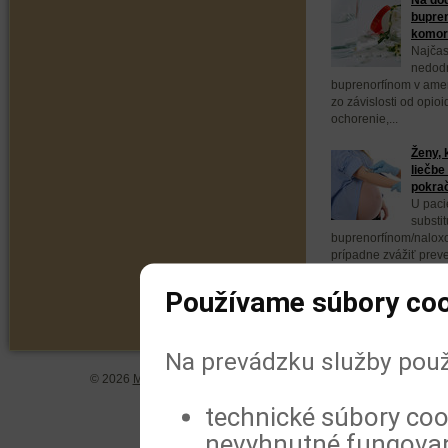
bupren
komorb
Najčas
nedodr
buprenorfínom v ameri
zo závislosti od opio
ochorenie,...
Ženy, 
liečbe
pokra
U paci
substit
buprenorfínom/naloxo
prípadne zvážiť prev
buprenorfínom. Vyplýv
Používame súbory coo
Na prevádzku služby použ
© 2026
MeDitorial
| ISSN 1804-0802 |
Vyhlásenie
|
Zásady spra
technické súbory coo
nevyhnutné fungovan