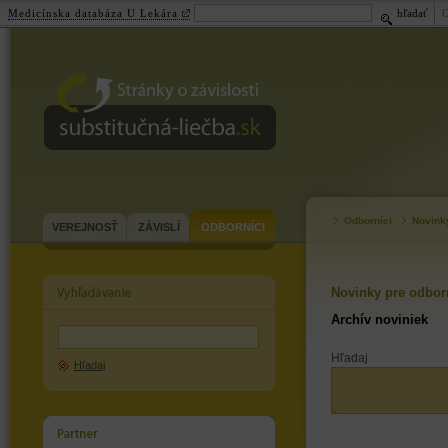
Medicínska databáza U Lekára
hľadať
substitučná-
liečba.sk
Odborníci
Novink
VEREJNOSŤ
ZÁVISLÍ
ODBORNÍCI
Novinky pre odbor
Archív noviniek
Hľadaj
Hľadaj