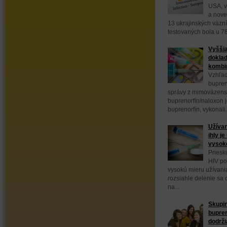
USA, v
a nove
13 ukrajinských väzn
testovaných bola u 78
Vyššia
doklad
kombin
Vzhľad
bupren
správy z mimoväzens
buprenorfín/naloxon 
buprenorfín, vykonali.
Užívan
ihly j
vysok
Priesk
HIV po
vysokú mieru užívani
rozsiahle delenie sa
na...
Skupin
bupre
dodrži