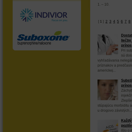
1. – 10.
[
1
]
2
3
4
5
6
7
8
Dostat
liečby
prínos
Pri sub
sú dos
vyhľadávania nelegál
príznakov a predčasn
americkej...
Substi
prínos
Záchyt
injekč
Zlepše
stúpajúcu morbiditu a
u drogovo závislých...
Každý 
pozití
Išlo o