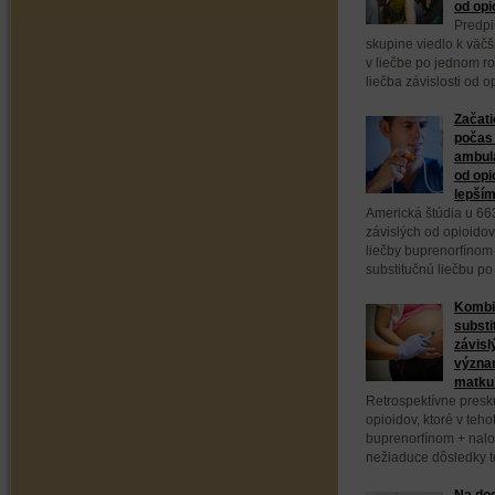
od opi
Predpi
skupine viedlo k väč
v liečbe po jednom ro
liečba závislosti od 
Začati
počas 
ambula
od opi
lepším
Americká štúdia u 66
závislých od opioidov
liečby buprenorfínom
substitučnú liečbu po
Kombi
substi
závisl
význa
matku 
Retrospektívne presk
opioidov, ktoré v teho
buprenorfínom + nal
nežiaduce dôsledky to
Na dod