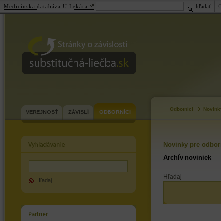
Medicínska databáza U Lekára
hľadať
substitučná-
liečba.sk
Odborníci
Novink
VEREJNOSŤ
ZÁVISLÍ
ODBORNÍCI
Novinky pre odbor
Archív noviniek
Hľadaj
Hľadaj