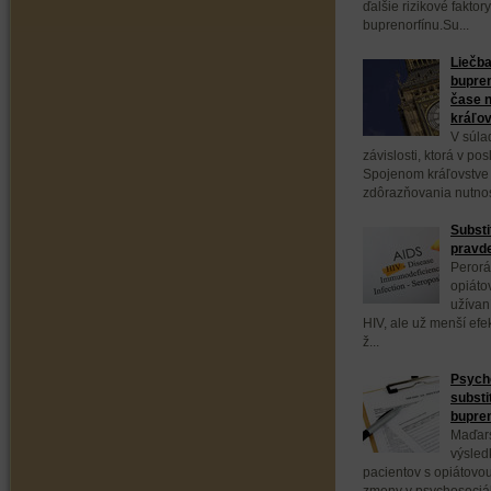
ďalšie rizikové fakto
buprenorfínu.Su...
Liečba
bupren
čase n
kráľo
V súla
závislosti, ktorá v p
Spojenom kráľovstve
zdôrazňovania nutnos
Substi
pravd
Perorá
opiáto
užívan
HIV, ale už menší efe
ž...
Psych
substi
bupre
Maďars
výsled
pacientov s opiátovou
zmeny v psychosociáln