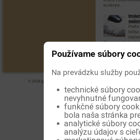
ku ktorým...
Implan
opiáto
Podľa 
liečba
implan
Pharmaceuticals, Inc
opiátov a môže byť p
Používame súbory coo
Na prevádzku služby použ
© 2026
MeDitorial
| ISSN 1804-0802 |
Vyhlásenie
|
Zásady spra
technické súbory coo
nevyhnutné fungovan
funkčné súbory cookie
bola naša stránka pre
analytické súbory coo
analýzu údajov s cie