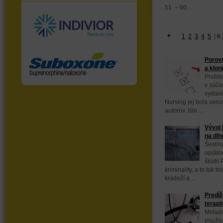
51. – 60.
1
2
3
4
5
[
6
Porov
a klon
Problem
v súča
vydaní
Nursing jej bola ven
autorov. Išlo ...
Vývoj 
na dlh
Šesťro
opiátov
štúdii
kriminality, a to tak t
krádeží a ...
Predĺž
terap
Metadó
používa