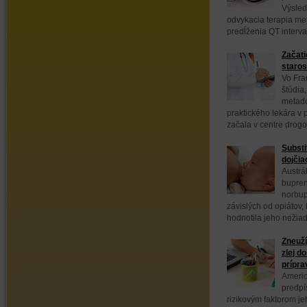
Výsled
odvykacia terapia m
predĺženia QT interval
Začati
staros
Vo Fra
štúdia
metadó
praktického lekára v 
začala v centre drogo.
Substi
dojčia
Austrá
bupren
norbup
závislých od opiátov, 
hodnotila jeho nežiad
Zneuží
zlej d
prípra
Americ
predpí
rizikovým faktorom jeh