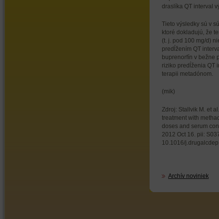
draslíka QT interval 
Tieto výsledky sú v s
ktoré dokladujú, že 
(t. j. pod 100 mg/d) n
predĺžením QT interva
buprenorfín v bežne 
riziko predĺženia QT 
terapii metadónom.
(mik)
Zdroj: Stallvik M. et 
treatment with metha
doses and serum conc
2012 Oct 16. pii: S0
10.1016/j.drugalcdep
Archív noviniek