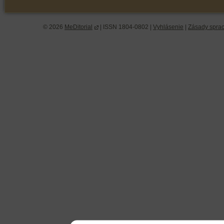
© 2026
MeDitorial
| ISSN 1804-0802 |
Vyhlásenie
|
Zásady spra