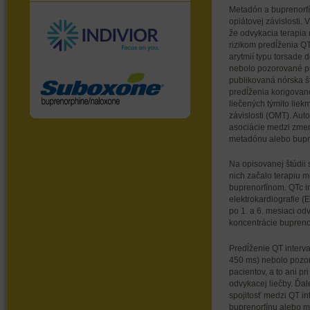
Metadón a buprenorfí
opiátovej závislosti. 
že odvykacia terapi
rizikom predĺženia QT
arytmií typu torsade d
nebolo pozorované pr
publikovaná nórska š
predĺženia korigovan
liečených týmito liek
závislosti (OMT). Aut
asociácie medzi zme
metadónu alebo bupr
Na opisovanej štúdii 
nich začalo terapiu 
buprenorfínom. QTc i
elektrokardiografie (
po 1. a 6. mesiaci od
koncentrácie bupreno
Predĺženie QT interv
450 ms) nebolo pozo
pacientov, a to ani pri
odvykacej liečby. Ďal
spojitosť medzi QT i
buprenorfínu alebo m