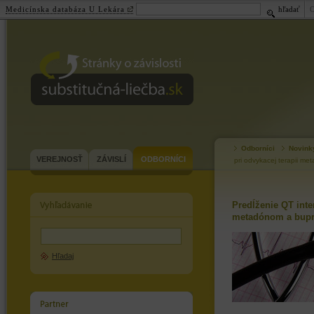
Medicínska databáza U Lekára
hľadať
substitučná-
liečba.sk
Odborníci
Novink
VEREJNOSŤ
ZÁVISLÍ
ODBORNÍCI
pri odvykacej terapii m
Predĺženie QT inter
metadónom a bupr
Hľadaj