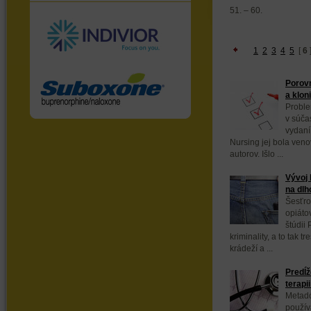
51. – 60.
1
2
3
4
5
[
6
Porov
a klon
Problem
v súča
vydaní
Nursing jej bola ven
autorov. Išlo ...
Vývoj 
na dlh
Šesťro
opiátov
štúdii
kriminality, a to tak t
krádeží a ...
Predĺž
terap
Metadó
používa