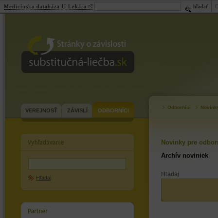
Medicínska databáza U Lekára
hľadať
substitučná-
liečba.sk
Odborníci
Novink
VEREJNOSŤ
ZÁVISLÍ
ODBORNÍCI
Novinky pre odbor
Archív noviniek
Hľadaj
Hľadaj