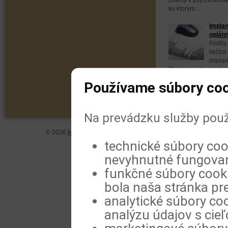
ku ktorým...
Implan
opiáto
Podľa 
liečba
implan
Pharmaceuticals, Inc
opiátov a môže byť p
Používame súbory coo
Na prevádzku služby použ
© 2026
MeDitorial
| ISSN 1804-0802 |
Vyhlásenie
|
Zásady spra
technické súbory coo
nevyhnutné fungovan
funkčné súbory cookie
bola naša stránka pre
analytické súbory coo
analýzu údajov s cie