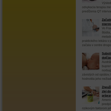
Výsled
odvykacia terapia m
predĺženia QT interval
Začati
staros
Vo Fra
štúdia
metadó
praktického lekára v 
začala v centre drogo.
Substi
dojčia
Austrá
bupren
norbup
závislých od opiátov, 
hodnotila jeho nežiad
Zneuží
zlej d
prípra
Americ
predpí
rizikovým faktorom jeh