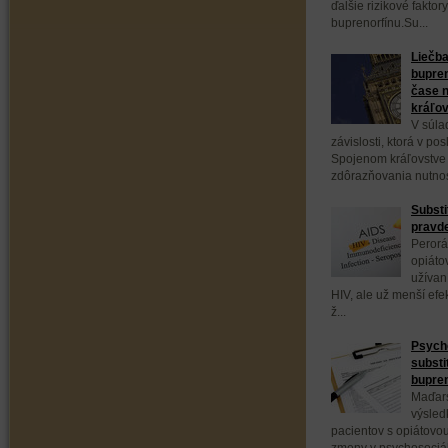
ďalšie rizikové fakto
buprenorfínu.Su...
Liečba
bupren
čase n
kráľo
V súla
závislosti, ktorá v p
Spojenom kráľovstve
zdôrazňovania nutnos
Substi
pravd
Perorá
opiáto
užívan
HIV, ale už menší efe
ž...
Psych
substi
bupre
Maďars
výsled
pacientov s opiátovou
zmeny v psychosociáln