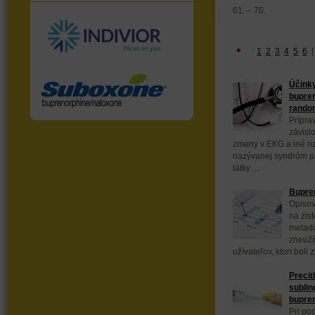
61. – 70.
1
2
3
4
5
6
Účink
bupren
random
Prípra
závisl
zmeny v EKG a iné ri
nazývanej syndróm pr
látky ...
Bupren
Opisov
na zis
metadó
zneuží
užívateľov, ktorí boli z
Precit
sublin
bupre
Pri po