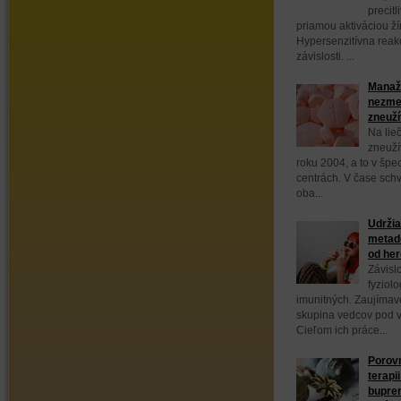
precit
priamou aktiváciou ží
Hypersenzitívna reakc
závislosti. ...
Manažm
nezmen
zneuží
Na lieč
zneuží
roku 2004, a to v špe
centrách. V čase sch
oba...
Udržia
metad
od her
Závisl
fyziolo
imunitných. Zaujímav
skupina vedcov pod v
Cieľom ich práce...
Porovn
terapi
bupren