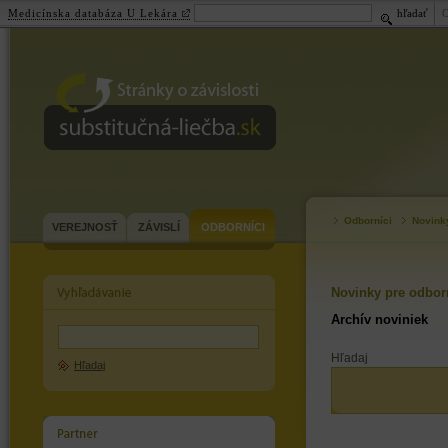
Medicínska databáza U Lekára
hľadať
substitučná-
liečba.sk
Odborníci
Novink
VEREJNOSŤ
ZÁVISLÍ
ODBORNÍCI
Novinky pre odbor
Archív noviniek
Hľadaj
Hľadaj