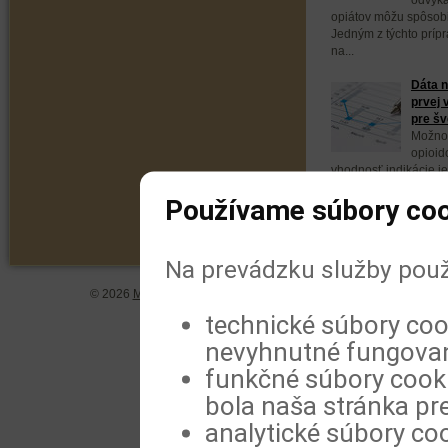
opiátov môžu spôsobi
Jedným z týchto prípr
na...
Dáta n
prvej 
pre šv
Možnos
opioid
vhodnosť indikácie je
sa však veľmi líšia. 
Používame súbory coo
Na prevádzku služby použ
© 2026
MeDitorial
| ISSN 1804-0802 |
Vyhlásenie
|
Zásady spra
technické súbory coo
nevyhnutné fungovan
funkčné súbory cookie
bola naša stránka pre
analytické súbory coo