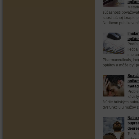
opiáto
Metado
súčasnosti považovať
substitučnej terapie 
Nedávno publikovaná p
Implan
opiáto
Podľa 
liečba
implan
Pharmaceuticals, Inc
opiátov a môže byť p
Sexuál
opiáto
metad
Proble
závisl
štúdie britských auto
dysfunkciu u mužov zá
Naloxo
bupre
depre
To, že
odvyka