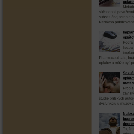
opiáto
Metado
súčasnosti považovať
substitučnej terapie 
Nedávno publikovaná p
Implan
opiáto
Podľa 
liečba
implan
Pharmaceuticals, Inc
opiátov a môže byť p
Sexuál
opiáto
metad
Proble
závisl
štúdie britských auto
dysfunkciu u mužov zá
Naloxo
bupre
depre
To, že
odvyka