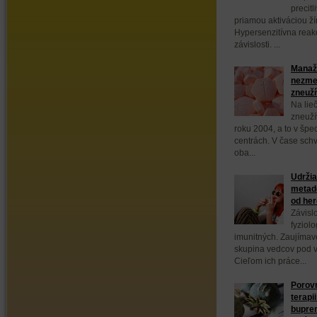
precit
priamou aktiváciou ží
Hypersenzitívna reakc
závislosti. ...
Manažm
nezmen
zneuží
Na lieč
zneuží
roku 2004, a to v špe
centrách. V čase sch
oba...
Udržia
metad
od her
Závisl
fyziolo
imunitných. Zaujímav
skupina vedcov pod v
Cieľom ich práce...
Porovn
terapi
bupren