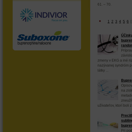
61. – 70.
1
2
3
4
5
6
Účink
bupren
random
Prípra
závisl
zmeny v EKG a iné ri
nazývanej syndróm pr
látky ...
Bupren
Opisov
na zis
metadó
zneuží
užívateľov, ktorí boli z
Precit
sublin
bupre
Pri po