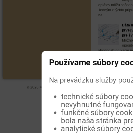
opiátov môžu spôsobi
Jedným z týchto prípr
na...
Dáta n
prvej 
pre šv
Možnos
opioid
vhodnosť indikácie je
sa však veľmi líšia. 
Používame súbory coo
Na prevádzku služby použ
© 2026
MeDitorial
| ISSN 1804-0802 |
Vyhlásenie
|
Zásady spra
technické súbory coo
nevyhnutné fungovan
funkčné súbory cookie
bola naša stránka pre
analytické súbory coo