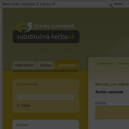
Medicínska databáza U Lekára
hľadať
substitučná-
liečba.sk
Odborníci
Novink
VEREJNOSŤ
ZÁVISLÍ
ODBORNÍCI
Novinky pre odbor
Archív noviniek
Hľadaj
Hľadaj