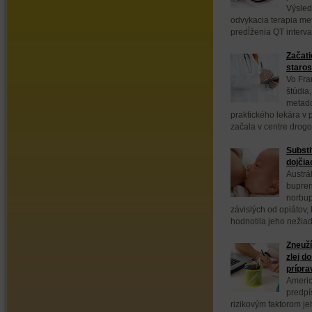
Výsled
odvykacia terapia m
predĺženia QT interval
Začati
staros
Vo Fra
štúdia
metadó
praktického lekára v 
začala v centre drogo.
Substi
dojčia
Austrá
bupren
norbup
závislých od opiátov, 
hodnotila jeho nežiad
Zneuží
zlej d
prípra
Americ
predpí
rizikovým faktorom jeh