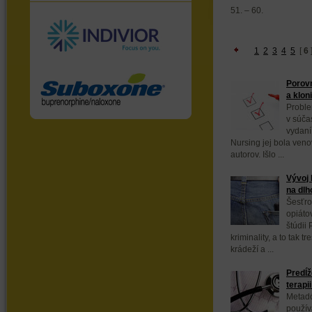
51. – 60.
1
2
3
4
5
[
6
Porov
a klon
Problem
v súča
vydaní
Nursing jej bola ven
autorov. Išlo ...
Vývoj 
na dlh
Šesťro
opiátov
štúdii
kriminality, a to tak t
krádeží a ...
Predĺž
terap
Metadó
používa