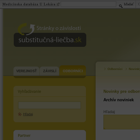
Medicínska databáza U Lekára
hľadať
substitučná-
liečba.sk
Odborníci
Novink
VEREJNOSŤ
ZÁVISLÍ
ODBORNÍCI
Novinky pre odbor
Archív noviniek
Hľadaj
Hľadaj