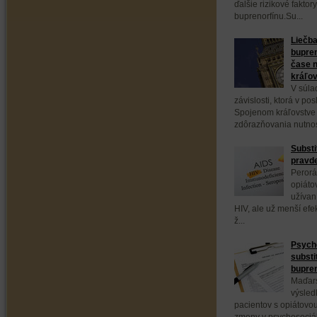
ďalšie rizikové fakto
buprenorfínu.Su...
Liečba
bupren
čase n
kráľo
V súla
závislosti, ktorá v p
Spojenom kráľovstve
zdôrazňovania nutnos
Substi
pravd
Perorá
opiáto
užívan
HIV, ale už menší efe
ž...
Psych
substi
bupre
Maďars
výsled
pacientov s opiátovou
zmeny v psychosociáln