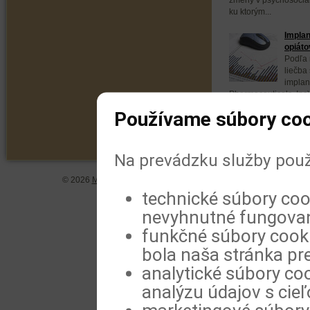
ku ktorým...
Implan
opiáto
Podľa 
liečba
implan
Pharmaceuticals, Inc
opiátov a môže byť p
Používame súbory coo
Na prevádzku služby použ
© 2026
MeDitorial
| ISSN 1804-0802 |
Vyhlásenie
|
Zásady spra
technické súbory coo
nevyhnutné fungovan
funkčné súbory cookie
bola naša stránka pre
analytické súbory coo
analýzu údajov s cie