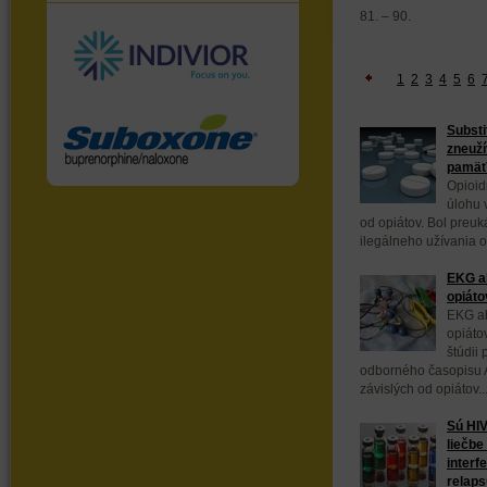
81. – 90.
1
2
3
4
5
6
Substi
zneuží
pamäť
Opioid
úlohu v
od opiátov. Bol preuká
ilegálneho užívania op
EKG ab
opiáto
EKG ab
opiáto
štúdii
odborného časopisu Ad
závislých od opiátov..
Sú HIV
liečbe
interf
relap