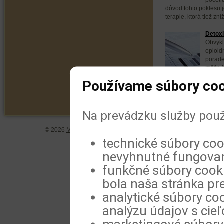
dôvod tohto poklesu 
terapie, ktorá tiež zní
Detoxi
Obvykl
opioid
porade
môže b
však úspešnejšia krát
Používame súbory coo
Na prevádzku služby použ
© 2026
MeDitorial
| ISSN 1804-0802 |
Vyhlásenie
|
Zásady spra
technické súbory coo
nevyhnutné fungovan
funkčné súbory cookie
bola naša stránka pre
analytické súbory coo
analýzu údajov s cie