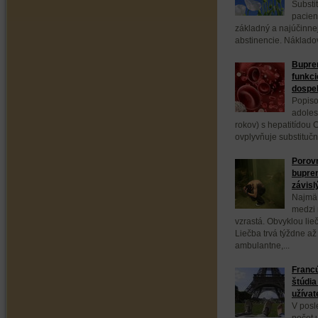
Substi
pacien
základný a najúčinnej
abstinencie. Nákladov
Bupren
funkci
dospe
Popiso
adoles
rokov) s hepatitídou C
ovplyvňuje substituč
Porovn
bupre
závisl
Najmä 
medzi 
vzrastá. Obvyklou lie
Liečba trvá týždne až
ambulantne,...
Franc
štúdia
užívat
V posl
počet 