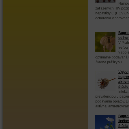
Najnov
zaťažených HIV poziti
hepatitídy C (HCV), 
ochorenia v porovnan
...
Bupren
od her
V Prah
treťou
v spoj
optimálne podávaná 
Žiadne prášky v i...
Vplyv
bupren
aktívn
štúdi
Infekc
prevalenciou u pacie
podávania opiátov. L
aktívnej antiretrovirál
Bupre
liečbe
štúdia