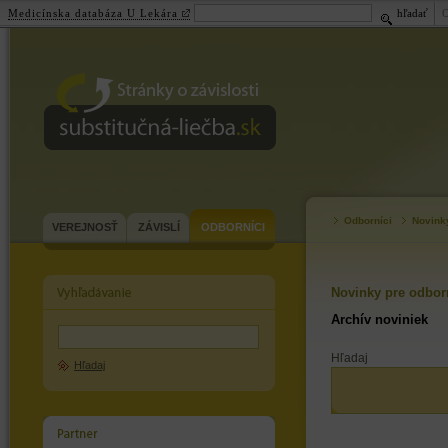
Medicínska databáza U Lekára
hľadať
substitučná-
liečba.sk
Odborníci
Novink
VEREJNOSŤ
ZÁVISLÍ
ODBORNÍCI
Novinky pre odbor
Archív noviniek
Hľadaj
Hľadaj