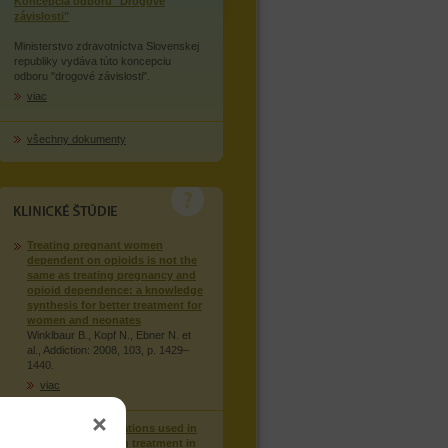
Koncepcia odboru "Drogové
závislosti"
Ministerstvo zdravotníctva Slovenskej
republiky vydáva túto koncepciu
odboru "drogové závislosti".
viac
všechny dokumenty
KLINICKÉ STUDIE
Treating pregnant women
dependent on opioids is not the
same as treating pregnancy and
opioid dependence: a knowledge
synthesis for better treatment for
women and neonates
Winklbaur B., Kopf N., Ebner N. et
al., Addiction: 2008, 103, p. 1429–
1440.
viac
Injection of medications used in
opioid substitution treatment in