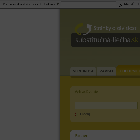
Medicínska databáza U Lekára
hľadať
substitučná-
liečba.sk
VEREJNOSŤ
ZÁVISLÍ
ODBORNÍCI
Hľadaj