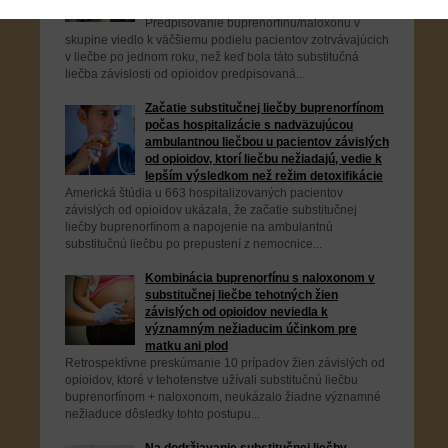
od opioidov
Predpisovanie buprenorfínu/naloxonu v
skupine viedlo k väčšiemu podielu pacientov zotrvávajúcich
v liečbe po jednom roku, než keď bola táto substitučná
liečba závislosti od opioidov predpisovaná...
Začatie substitučnej liečby buprenorfínom
počas hospitalizácie s nadväzujúcou
ambulantnou liečbou u pacientov závislých
od opioidov, ktorí liečbu nežiadajú, vedie k
lepším výsledkom než režim detoxifikácie
Americká štúdia u 663 hospitalizovaných pacientov
závislých od opioidov ukázala, že začatie substitučnej
liečby buprenorfínom a napojenie na ambulantnú
substitučnú liečbu po prepustení z nemocnice...
Kombinácia buprenorfínu s naloxonom v
substitučnej liečbe tehotných žien
závislých od opioidov neviedla k
významným nežiaducim účinkom pre
matku ani plod
Retrospektívne preskúmanie 10 prípadov žien závislých od
opioidov, ktoré v tehotenstve užívali substitučnú liečbu
buprenorfínom + naloxonom, neukázalo žiadne významné
nežiaduce dôsledky tohto postupu...
Na dodržiavanie substitučnej liečby