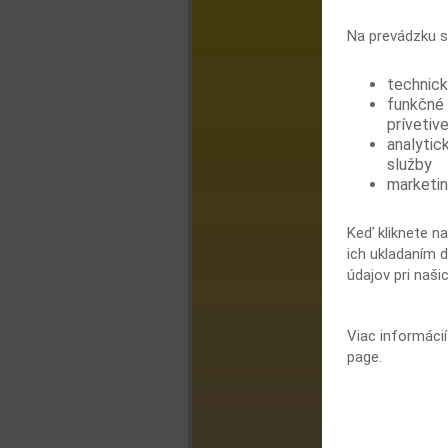
Na prevádzku s
technick
funkčné 
prívetive
analytic
služby
marketin
Keď kliknete na
ich ukladaním d
údajov pri naši
Viac informáci
page.