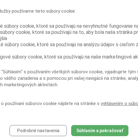
USA, v rámci ktorého boli medzi júnom
a novembrom 2011 testované séra väzňov z
lužby používame tieto súbory cookie:
13 ukrajinských väzníc krátko pred prepustením. Zo 402
testovaných bola u 78...
é súbory cookie, ktoré sa používajú na nevyhnutné fungovanie n
Vyššia cena buprenorfínu vo väzení
súbory cookie, ktoré sa používajú na to, aby bola naša stránka p
dokladá jeho vyššiu zneužiteľnosť oproti
jšia
kombinácii buprenorfín/naloxon
ké súbory cookie, ktoré sa používajú na analýzu údajov s cieľom 
Vzhľadom na dôkazy o zneužívaní
buprenorfínu vo väzniciach a pribúdajúce
správy z mimoväzenského prostredia, že kombinácia
gové súbory cookie, ktoré sa používajú na naše marketingové ak
buprenorfín/naloxon je menej zneužívaná než samotný
buprenorfín, vykonali...
 "Súhlasím" s používaním všetkých súborov cookie, vyjadrujete tým 
Užívanie injekčných drog a delenie sa o
o vášho zariadenia a s pomocou pri vašej navigácii na stránke, anal
ihly je u HIV pozitívnych väzňov kriticky
ch marketingových aktivitách.
vysoké
Prieskum urobený na nedávno prepustených
HIV pozitívnych ukrajinských väzňoch ukázal
í o používaní súborov cookie nájdete na stránke s
vyhlásením o súb
vysokú mieru užívania injekčných drog vo väzení a
rozsiahle delenie sa o injekčné vybavenie. To poukazuje
na...
Skupinová liečba
buprenorfínom/naloxonom môže zlepšiť
Podrobné nastavenia
Súhlasím a pokračovať
dodržiavanie substitučnej liečby závislosti