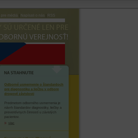
e pre médiá
|
Napísali o nás
|
RSS
AVTE SA ZÁVISLOSTI NA
OPIÁTOCH
NA STIAHNUTIE
Odborné usmernenie o štandardoch
pre diagnostiku a liečbu v odbore
drogové závislosti
Predmetom odborného usmernenia je
návrh štandardov diagnostiky, liečby a
preventívnych činností u závislých
pacientov.
viac