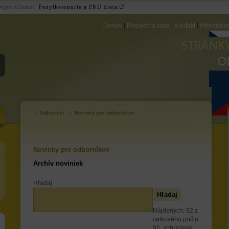
Odporúčame:
Fenylketonurie a PKU dieta
Domov
|
Redakčná rada
|
Kontakt
|
Informáci
ZB
Odborníci
Novinky pre odborníkov
Novinky pre odborníkov
Archív noviniek
Hľadaj
Nájdených: 92 z
celkového počtu
92, zobrazené