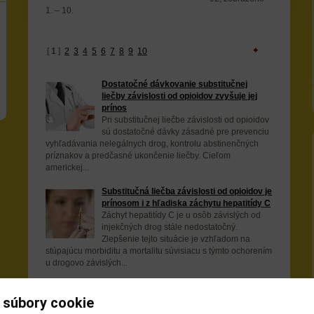
1. – 10.
[
1
]
2
3
4
5
6
7
8
9
10
Dostatočné dávkovanie substitučnej
liečby závislosti od opioidov zvyšuje jej
prínos
Pri substitučnej liečbe závislosti od opioidov
sú dostatočné dávky zásadné pre prevenciu
vyhľadávania nelegálnych drog, kontrolu abstinenčných
príznakov a predčasné ukončenie liečby. Cieľom
americkej...
Substitučná liečba závislosti od opioidov je
prínosom i z hľadiska záchytu hepatitídy C
Záchyt hepatitídy C je u osôb závislých od
injekčných drog stále nedostatočný.
Zlepšenie tejto situácie je vzhľadom na
stúpajúcu morbiditu a mortalitu súvisiacu s týmto ochorením
u drogovo závislých...
Každý piaty ukrajinský väzeň je HIV
pozitívny
 súbory cookie
Išlo o národný prieskum vykonaný vedcami z