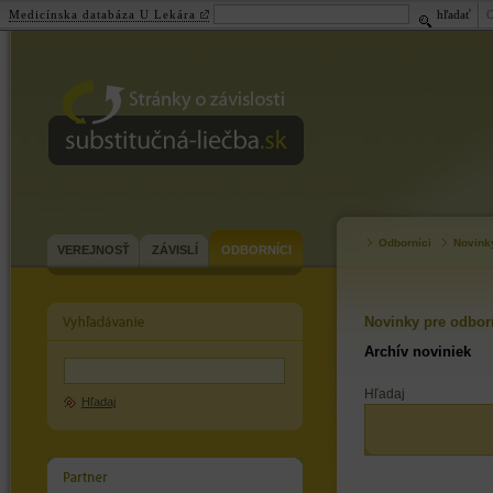
Medicínska databáza U Lekára
hľadať
substitučná-
liečba.sk
Odborníci
Novink
VEREJNOSŤ
ZÁVISLÍ
ODBORNÍCI
Novinky pre odbor
Archív noviniek
Hľadaj
Hľadaj