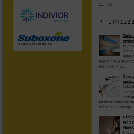
11. – 20.
1
[
2
]
3
4
5
Začati
výsled
Bupren
liečbe 
americ
buprenorfínu drogov
prepustením z...
Čerstv
spolup
Základ
závisl
spolup
Medical School naznač
liečbe spolupracujú...
Užitú 
určiť 
vlaso
Nová 