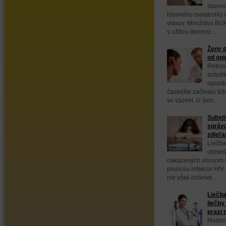
stanov
hlavného metabolitu 
vlasov. Množstvo BUP
s užitou dennou...
Ženy d
od opi
Retros
substi
opioid
častejšie začínajú tút
vo väzení. U žien...
Substi
správa
zdieľan
Liečba
obmedz
nakazených vírusom H
prenosu infekcie HIV,
nie však rizikové...
Liečba
liečby
praxi 
Hodnot