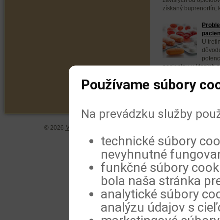
získaný buprenorfín, k
Proble
pacien
U tret
dôvodu
potenc
pacientov, u ktorých 
zneužívanie týchto...
Používame súbory coo
Na prevádzku služby použ
© 2026
MeDitorial
| ISSN 1804-0802 |
Vyhlásenie
|
Zásady spra
technické súbory coo
nevyhnutné fungovan
funkčné súbory cookie
bola naša stránka pre
analytické súbory coo
analýzu údajov s cie