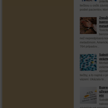
(interf
liečbou u osôb závis
podiel pacientov, ktor
Zneuži
bupren
meta
Toxici
benzod
než nepredpísaná ko
metadónom. Americká
764 prípadov...
Substi
uväzne
Mortal
uväzne
význam
liečby, a to najmä v 
väzení. Ukázala to...
Bupren
užívan
HIV
Substi
naloxo
závislých od opioidov,