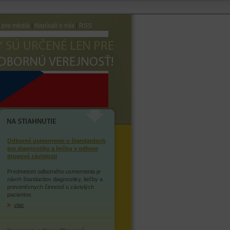
e pre médiá
|
Napísali o nás
|
RSS
AVTE SA ZÁVISLOSTI NA
OPIÁTOCH
NA STIAHNUTIE
Odborné usmernenie o štandardoch
pre diagnostiku a liečbu v odbore
drogové závislosti
Predmetom odborného usmernenia je
návrh štandardov diagnostiky, liečby a
preventívnych činností u závislých
pacientov.
viac