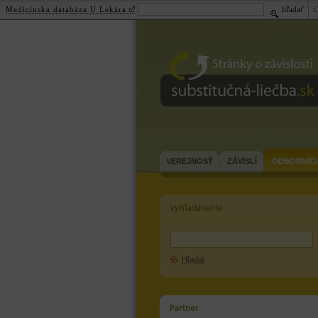
Medicínska databáza U Lekára
hľadať
substitučná-
liečba.sk
VEREJNOSŤ
ZÁVISLÍ
ODBORNÍCI
Hľadaj