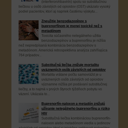
(interferon/ribavirín) spolu so substitučnou
liečbou u osôb závislých od opioidov (OST) ukázalo vysoký
podiel pacientov, ktorí aj napriek častému výskytu...
Zneužitie benzodiazepínov s
buprenorfínom je menej toxické než s
metadónom
Toxicita súčasného nelegálneho užitia
benzodiazepínov a buprenorfínu je nižšia
než nepredpísaná kombinácia benzodiazepínov s
metadónom. Americká retrospektívna analýza zahŕňajúca
764 prípadov...
Substitučná liečba znižuje mortalitu
uväznených osôb závislých od opioidov
Mortalita vrátane počtu samovrážd je u
uväznených osôb závislých od opioidov
významne nižšia pri podávaní substitučnej
liečby, a to najmä v prvých štyroch týždňoch pobytu vo
väzení. Ukázala to...
Buprenorfín-naloxon a metadón znižujú
užívanie nelegálneho buprenorfínu a riziko
HIV
Substitučná liečba kombináciou buprenorfín-
naloxon alebo metadónom viedla u jedincov
závislých od opioidov, ktorí si injekčne aplikovali nelegálne