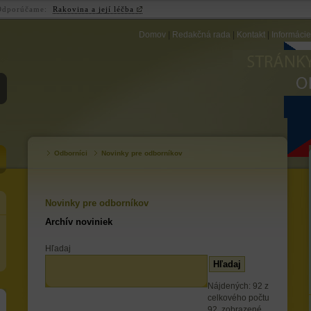
Odporúčame:
Rakovina a její léčba
Domov
|
Redakčná rada
|
Kontakt
|
Informáci
ZB
Odborníci
Novinky pre odborníkov
Novinky pre odborníkov
Archív noviniek
Hľadaj
Nájdených: 92 z
celkového počtu
92, zobrazené