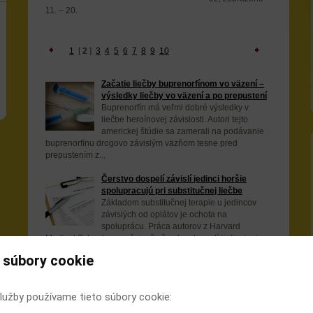
11. – 20.
1
[
2
]
3
4
5
6
7
8
9
10
Začatie liečby buprenorfínom vo väzení –
výsledky liečby vo väzení a po prepustení
Buprenorfín má veľmi dobré výsledky v
liečbe heroínovej závislosti. Autori tejto
americkej štúdie sa zamerali na podávanie
buprenorfínu drogovo závislým väzňom tesne pred
prepustením z...
Čerstvo dospelí závislí jedinci horšie
spolupracujú pri substitučnej liečbe
Základom substitučnej terapie u jedincov
závislých od opiátov je ochota na
spoluprácu. Práca autorov z Harvard
Medical School naznačuje, že čerstvo dospelí jedinci pri
liečbe spolupracujú...
 súbory cookie
Užitú dennú dávku buprenorfínu možno
určiť podľa koncentrácie tejto látky vo
lužby používame tieto súbory cookie:
vlasoch
Nová validovaná metóda umožňuje