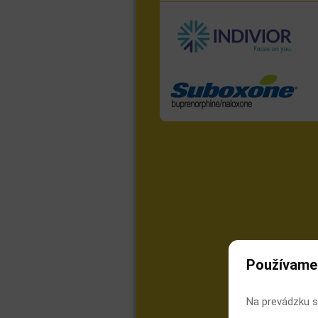
Používame
Na prevádzku s