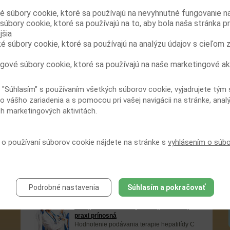
stanovenie buprenorfínu (BUP) a jeho
é súbory cookie, ktoré sa používajú na nevyhnutné fungovanie n
hlavného metabolitu norbuprenorfínu (NBUP) vo vzorke
súbory cookie, ktoré sa používajú na to, aby bola naša stránka p
vlasov. Množstvo BUP i NBUP i ich pomer vo vlase koreluje
jšia
s užitou dennou...
ké súbory cookie, ktoré sa používajú na analýzu údajov s cieľom 
Ženy dodržujú substitučnú liečbu závislosti
od opioidov lepšie než muži
gové súbory cookie, ktoré sa používajú na naše marketingové ak
Retrospektívne porovnania užívania
substitučnej liečby z dôvodu závislosti od
opioidov u mužov a žien ukázalo, že muži
 "Súhlasím" s používaním všetkých súborov cookie, vyjadrujete tým 
častejšie začínajú túto terapiu vo väzení a dodržujú ju iba
o vášho zariadenia a s pomocou pri vašej navigácii na stránke, anal
vo väzení. U žien...
ch marketingových aktivitách.
Substitučná liečba znižuje rizikové
správanie pre prenos HIV z hľadiska
zdieľania ihiel
í o používaní súborov cookie nájdete na stránke s
vyhlásením o súb
Liečba buprenorfínom/naloxonom
obmedzuje u osôb závislých od opioidov
nakazených vírusom HIV rizikové správanie z hľadiska
prenosu infekcie HIV, konkrétne spoločné používanie ihiel,
nie však rizikové...
Podrobné nastavenia
Súhlasím a pokračovať
Liečba hepatitídy C počas substitučnej
liečby závislosti od opioidov je v reálnej
praxi prínosná
Hodnotenie podávania terapie hepatitídy C