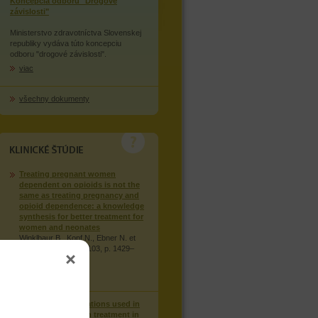
Koncepcia odboru "Drogové
závislosti"
Ministerstvo zdravotníctva Slovenskej
republiky vydáva túto koncepciu
odboru "drogové závislosti".
viac
všechny dokumenty
KLINICKÉ STUDIE
Treating pregnant women
dependent on opioids is not the
same as treating pregnancy and
opioid dependence: a knowledge
synthesis for better treatment for
women and neonates
Winklbaur B., Kopf N., Ebner N. et
al., Addiction: 2008, 103, p. 1429–
1440.
viac
Injection of medications used in
opioid substitution treatment in