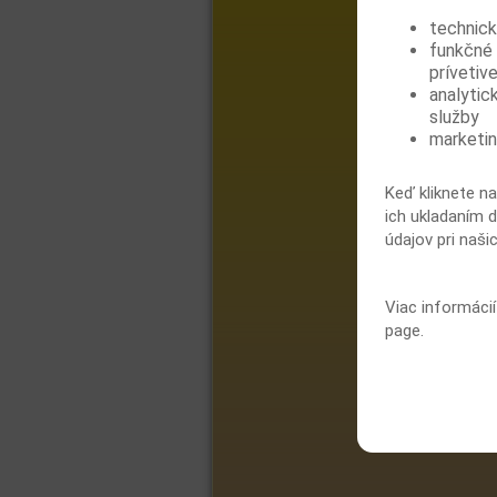
technick
funkčné 
prívetive
analytic
služby
marketin
Keď kliknete na
ich ukladaním d
údajov pri naši
Viac informáci
page.