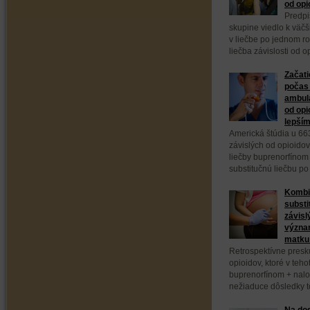
od opi
Predpi
skupine viedlo k väč
v liečbe po jednom ro
liečba závislosti od 
Začati
počas 
ambula
od opi
lepším
Americká štúdia u 66
závislých od opioidov
liečby buprenorfínom
substitučnú liečbu po
Kombi
substi
závisl
význa
matku 
Retrospektívne presk
opioidov, ktoré v teho
buprenorfínom + nal
nežiaduce dôsledky to
Na dod