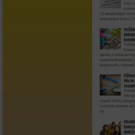
USA, v
a nove
13 ukrajinských väzn
testovaných bola u 78
Vyššia
doklad
kombin
Vzhľad
bupren
správy z mimoväzens
buprenorfín/naloxon 
buprenorfín, vykonali.
Užívan
ihly j
vysok
Priesk
HIV po
vysokú mieru užívani
rozsiahle delenie sa
na...
Skupin
bupre
dodrži