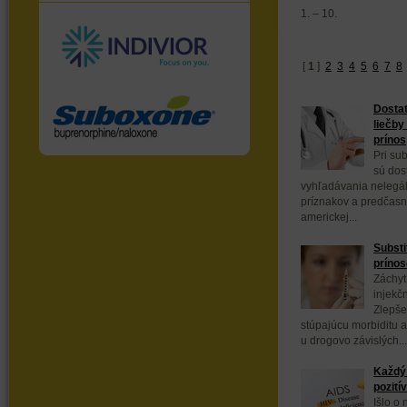
1. – 10.
[
1
]
2
3
4
5
6
7
8
Dostat
liečby
prínos
Pri sub
sú dos
vyhľadávania nelegál
príznakov a predčasn
americkej...
Substi
prínos
Záchyt
injekč
Zlepše
stúpajúcu morbiditu a
u drogovo závislých...
Každý 
pozití
Išlo o