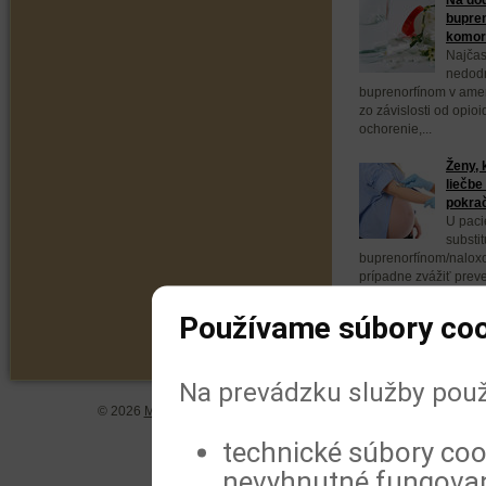
bupren
komorb
Najčas
nedodr
buprenorfínom v ameri
zo závislosti od opio
ochorenie,...
Ženy, 
liečbe
pokra
U paci
substit
buprenorfínom/naloxo
prípadne zvážiť prev
buprenorfínom. Vyplýv
Používame súbory coo
Na prevádzku služby použ
© 2026
MeDitorial
| ISSN 1804-0802 |
Vyhlásenie
|
Zásady spra
technické súbory coo
nevyhnutné fungovan