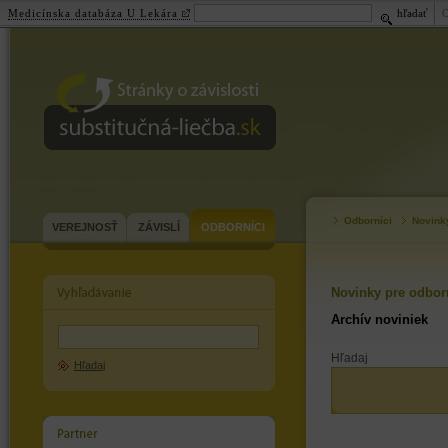
Medicínska databáza U Lekára
hľadať
substitučná-
liečba.sk
Odborníci
Novink
VEREJNOSŤ
ZÁVISLÍ
ODBORNÍCI
Novinky pre odbor
Archív noviniek
Hľadaj
Hľadaj