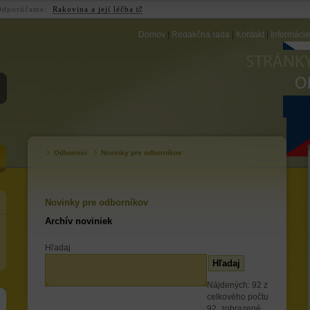
Odporúčame:
Rakovina a její léčba
Domov
|
Redakčná rada
|
Kontakt
|
Informáci
ZB
Odborníci
Novinky pre odborníkov
Novinky pre odborníkov
Archív noviniek
Hľadaj
Nájdených: 92 z
celkového počtu
92, zobrazené