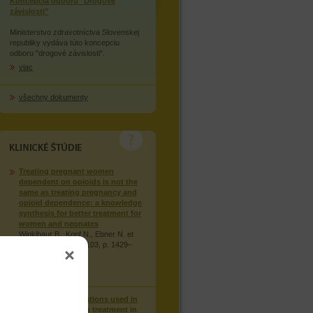
Koncepcia odboru "Drogové
závislosti"
Ministerstvo zdravotníctva Slovenskej
republiky vydáva túto koncepciu
odboru "drogové závislosti".
viac
všechny dokumenty
KLINICKÉ STUDIE
Treating pregnant women
dependent on opioids is not the
same as treating pregnancy and
opioid dependence: a knowledge
synthesis for better treatment for
women and neonates
Winklbaur B., Kopf N., Ebner N. et
al., Addiction: 2008, 103, p. 1429–
1440.
viac
Injection of medications used in
opioid substitution treatment in