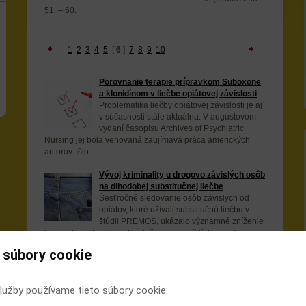
51. – 60.
1
2
3
4
5
[
6
]
7
8
9
10
Porovnanie terapie prípravkom Suboxone
a klonidínom v liečbe opiátovej závislosti
Problematika liečby opiátovej závislosti je aj
v súčasnosti stále aktuálna. V augustovom
vydaní časopisu Archives of Psychiatric
Nursing jej bola venovaná zaujímavá práca amerických
autorov. Išlo ...
Vývoj kriminality u drogovo závislých osôb
na dlhodobej substitučnej liečbe
Šesťročné sledovanie osôb závislých od
opiátov, ktoré užívali substitučnú liečbu v
štúdii PREMOS, ukázalo významné zníženie
kriminality, a to tak trestných činov po požití drogy, ako aj
krádeží a ...
 súbory cookie
Predĺženie QT intervalu pri odvykacej
terapii metadónom a buprenorfínom
lužby používame tieto súbory cookie:
Metadón a buprenorfín sú látky bežne
používané v liečbe opiátovej závislosti.