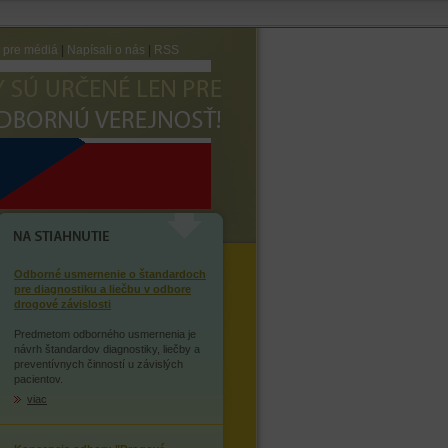
e pre médiá
|
Napísali o nás
|
RSS
AVTE SA ZÁVISLOSTI NA
OPIÁTOCH
NA STIAHNUTIE
Odborné usmernenie o štandardoch
pre diagnostiku a liečbu v odbore
drogové závislosti
Predmetom odborného usmernenia je
návrh štandardov diagnostiky, liečby a
preventívnych činností u závislých
pacientov.
viac