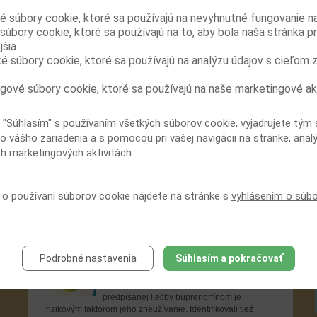
Výsledky niektorých štúdií naznačujú, že
é súbory cookie, ktoré sa používajú na nevyhnutné fungovanie n
odvykacia terapia metadónom môže byť spojená s rizikom
súbory cookie, ktoré sa používajú na to, aby bola naša stránka p
predĺženia QT interval...
jšia
Začatie podávania metadónu v primárnej
ké súbory cookie, ktoré sa používajú na analýzu údajov s cieľom 
starostlivosti: štúdia ANRS-Methaville
Vo Francúzsku bola nedávno dokončená
gové súbory cookie, ktoré sa používajú na naše marketingové ak
štúdia, ktorá porovnávala účinnosť
metadónu pri substitučnej liečbe začatej u
praktického lekára v porovnaní s rovnakou liečbou, ktorá sa
 "Súhlasím" s používaním všetkých súborov cookie, vyjadrujete tým 
začala v centre drogo...
o vášho zariadenia a s pomocou pri vašej navigácii na stránke, anal
ch marketingových aktivitách.
Substitučná liečba buprenorfínom u
dojčiacich matiek
Austrálska štúdia merala množstvo
buprenorfínu a jeho metabolitu
í o používaní súborov cookie nájdete na stránke s
vyhlásením o súb
norbuprenorfínu v materskom mlieku žien
závislých od opiátov, ktoré užívajú substitučnú liečbu, a
hodnotila jeho nežiaduce účinky n...
Zneužívanie buprenorfínu ako dôsledok
Podrobné nastavenia
Súhlasím a pokračovať
zlej dostupnosti preskripcie tohto
prípravku
Americkí autori ukázali, že nedostupnosť
predpísanej liečby buprenorfínom je
rizikovým faktorom jeho zneužívanie. Identifikovali tiež