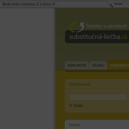
Medicínska databáza U Lekára
hľadať
substitučná-
liečba.sk
VEREJNOSŤ
ZÁVISLÍ
ODBORNÍCI
Hľadaj