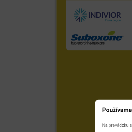
Používame
Na prevádzku s