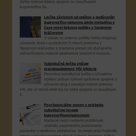
ďalšie rizikové faktory spojené so zneužívaním
buprenorfínu.Su...
Liečba závislosti od opiátov s podávaním
buprenorfínu-naloxonu alebo metadónu v
čase novej liekovej politiky v Spojenom
kráľovstve
V súlade so zmenou politiky liečby drogovej
závislosti, ktorá v posledných 5 rokoch prebieha v
Spojenom kráľovstve a znamená presun od obyčajného
zdôrazňovania nutnosti abstinencie smerom k maximá...
Substitučná liečba znižuje
pravdepodobnosť HIV infekcie
Perorálna substitučná liečba u užívateľov
opiátov znižuje rizikové správanie spojené s
užívaním drog s vysokým rizikom prenosu
HIV, ale už menší efekt má na riziká spojené so sexuálnym
ž...
Psychosociálne zmeny v priebehu
substitučnej terapie
buprenorfínom/naloxonom
Maďarskí vedci nedávno publikovali
výsledky zaujímavého pozorovania
pacientov s opiátovou závislosťou. Vo svojej práci hodnotili
zmeny v psychosociálnej oblasti (úzkosť, depresia, túžba),