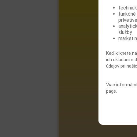
technick
funkčné 
prívetive
analytic
služby
marketin
Keď kliknete na
ich ukladaním d
údajov pri naši
Viac informáci
page.