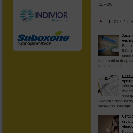
11. – 20.
1
[
2
]
3
4
5
Začati
výsled
Bupren
liečbe 
americ
buprenorfínu drogov
prepustením z...
Čerstv
spolup
Základ
závisl
spolup
Medical School naznač
liečbe spolupracujú...
Užitú 
určiť 
vlaso
Nová 