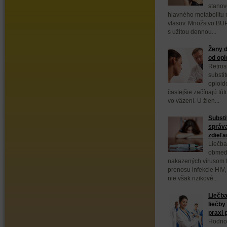
stanov
hlavného metabolitu 
vlasov. Množstvo BUP
s užitou dennou...
Ženy d
od opi
Retros
substi
opioid
častejšie začínajú tút
vo väzení. U žien...
Substi
správa
zdieľan
Liečba
obmedz
nakazených vírusom H
prenosu infekcie HIV,
nie však rizikové...
Liečba
liečby
praxi 
Hodnot