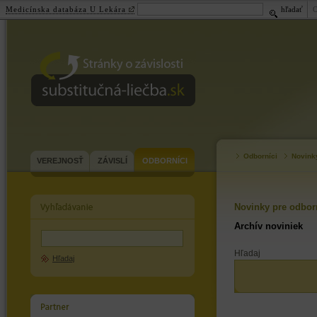
Medicínska databáza U Lekára
hľadať
substitučná-
liečba.sk
Odborníci
Novink
VEREJNOSŤ
ZÁVISLÍ
ODBORNÍCI
Novinky pre odbor
Archív noviniek
Hľadaj
Hľadaj