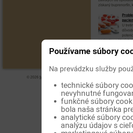
získaný buprenorfín, k
Proble
pacien
U tret
dôvodu
potenc
pacientov, u ktorých 
zneužívanie týchto...
Používame súbory coo
Na prevádzku služby použ
© 2026
MeDitorial
| ISSN 1804-0802 |
Vyhlásenie
|
Zásady spra
technické súbory coo
nevyhnutné fungovan
funkčné súbory cookie
bola naša stránka pre
analytické súbory coo
analýzu údajov s cie