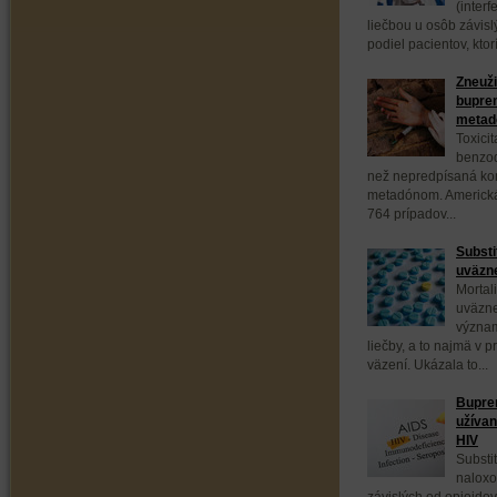
(interf
liečbou u osôb závis
podiel pacientov, ktor
Zneuži
bupren
meta
Toxici
benzod
než nepredpísaná ko
metadónom. Americká
764 prípadov...
Substi
uväzne
Mortal
uväzne
význam
liečby, a to najmä v 
väzení. Ukázala to...
Bupren
užívan
HIV
Substi
naloxo
závislých od opioidov,