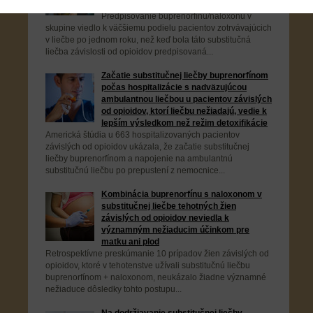
od opioidov
Predpisovanie buprenorfínu/naloxonu v
skupine viedlo k väčšiemu podielu pacientov zotrvávajúcich
v liečbe po jednom roku, než keď bola táto substitučná
liečba závislosti od opioidov predpisovaná...
Začatie substitučnej liečby buprenorfínom
počas hospitalizácie s nadväzujúcou
ambulantnou liečbou u pacientov závislých
od opioidov, ktorí liečbu nežiadajú, vedie k
lepším výsledkom než režim detoxifikácie
Americká štúdia u 663 hospitalizovaných pacientov
závislých od opioidov ukázala, že začatie substitučnej
liečby buprenorfínom a napojenie na ambulantnú
substitučnú liečbu po prepustení z nemocnice...
Kombinácia buprenorfínu s naloxonom v
substitučnej liečbe tehotných žien
závislých od opioidov neviedla k
významným nežiaducim účinkom pre
matku ani plod
Retrospektívne preskúmanie 10 prípadov žien závislých od
opioidov, ktoré v tehotenstve užívali substitučnú liečbu
buprenorfínom + naloxonom, neukázalo žiadne významné
nežiaduce dôsledky tohto postupu...
Na dodržiavanie substitučnej liečby