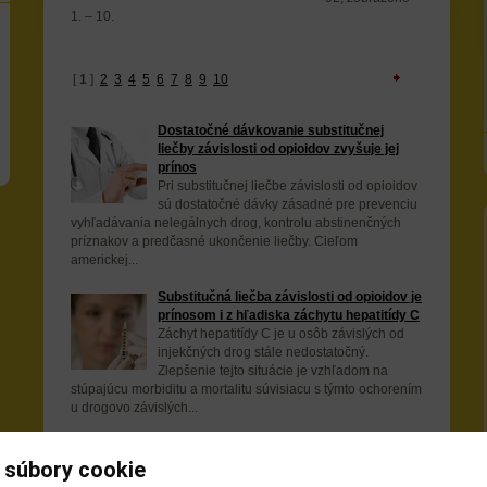
1. – 10.
[
1
]
2
3
4
5
6
7
8
9
10
Dostatočné dávkovanie substitučnej
liečby závislosti od opioidov zvyšuje jej
prínos
Pri substitučnej liečbe závislosti od opioidov
sú dostatočné dávky zásadné pre prevenciu
vyhľadávania nelegálnych drog, kontrolu abstinenčných
príznakov a predčasné ukončenie liečby. Cieľom
americkej...
Substitučná liečba závislosti od opioidov je
prínosom i z hľadiska záchytu hepatitídy C
Záchyt hepatitídy C je u osôb závislých od
injekčných drog stále nedostatočný.
Zlepšenie tejto situácie je vzhľadom na
stúpajúcu morbiditu a mortalitu súvisiacu s týmto ochorením
u drogovo závislých...
Každý piaty ukrajinský väzeň je HIV
pozitívny
 súbory cookie
Išlo o národný prieskum vykonaný vedcami z