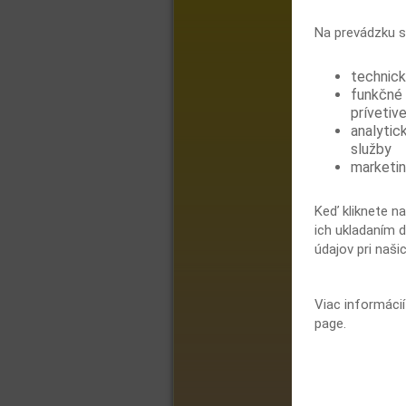
Na prevádzku s
technick
funkčné 
prívetive
analytic
služby
marketin
Keď kliknete na
ich ukladaním d
údajov pri naši
Viac informáci
page.