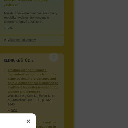
Koncepcia odboru "Drogové
závislosti"
Ministerstvo zdravotníctva Slovenskej
republiky vydáva túto koncepciu
odboru "drogové závislosti".
viac
všechny dokumenty
KLINICKÉ STUDIE
Treating pregnant women
dependent on opioids is not the
same as treating pregnancy and
opioid dependence: a knowledge
synthesis for better treatment for
women and neonates
Winklbaur B., Kopf N., Ebner N. et
al., Addiction: 2008, 103, p. 1429–
1440.
viac
Injection of medications used in
opioid substitution treatment in