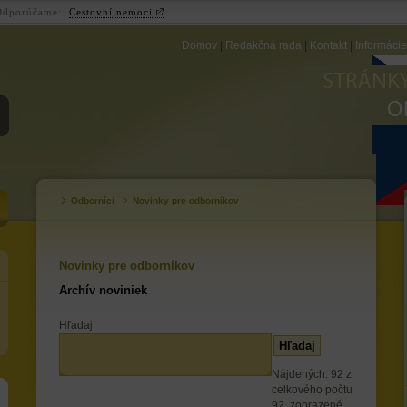
Odporúčame:
Cestovní nemoci
Domov
|
Redakčná rada
|
Kontakt
|
Informáci
ZB
Odborníci
Novinky pre odborníkov
Novinky pre odborníkov
Archív noviniek
Hľadaj
Nájdených: 92 z
celkového počtu
92, zobrazené