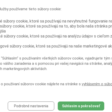
USA, v rámci ktorého boli medzi júnom
a novembrom 2011 testované séra väzňov z
lužby používame tieto súbory cookie:
13 ukrajinských väzníc krátko pred prepustením. Zo 402
testovaných bola u 78...
é súbory cookie, ktoré sa používajú na nevyhnutné fungovanie n
Vyššia cena buprenorfínu vo väzení
súbory cookie, ktoré sa používajú na to, aby bola naša stránka p
dokladá jeho vyššiu zneužiteľnosť oproti
jšia
kombinácii buprenorfín/naloxon
ké súbory cookie, ktoré sa používajú na analýzu údajov s cieľom 
Vzhľadom na dôkazy o zneužívaní
buprenorfínu vo väzniciach a pribúdajúce
správy z mimoväzenského prostredia, že kombinácia
gové súbory cookie, ktoré sa používajú na naše marketingové ak
buprenorfín/naloxon je menej zneužívaná než samotný
buprenorfín, vykonali...
 "Súhlasím" s používaním všetkých súborov cookie, vyjadrujete tým 
Užívanie injekčných drog a delenie sa o
o vášho zariadenia a s pomocou pri vašej navigácii na stránke, anal
ihly je u HIV pozitívnych väzňov kriticky
ch marketingových aktivitách.
vysoké
Prieskum urobený na nedávno prepustených
HIV pozitívnych ukrajinských väzňoch ukázal
í o používaní súborov cookie nájdete na stránke s
vyhlásením o súb
vysokú mieru užívania injekčných drog vo väzení a
rozsiahle delenie sa o injekčné vybavenie. To poukazuje
na...
Skupinová liečba
buprenorfínom/naloxonom môže zlepšiť
Podrobné nastavenia
Súhlasím a pokračovať
dodržiavanie substitučnej liečby závislosti