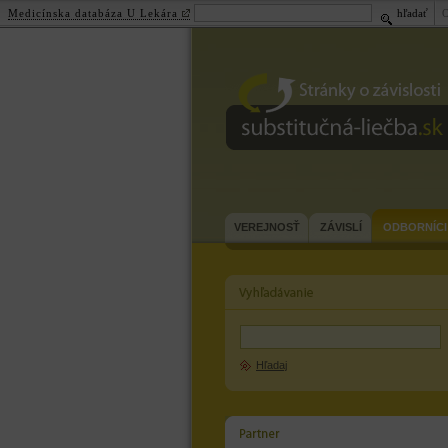
Medicínska databáza U Lekára
hľadať
substitučná-
liečba.sk
VEREJNOSŤ
ZÁVISLÍ
ODBORNÍCI
Hľadaj