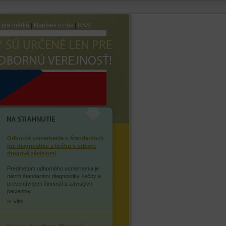
e pre médiá
|
Napísali o nás
|
RSS
AVTE SA ZÁVISLOSTI NA
OPIÁTOCH
NA STIAHNUTIE
Odborné usmernenie o štandardoch
pre diagnostiku a liečbu v odbore
drogové závislosti
Predmetom odborného usmernenia je
návrh štandardov diagnostiky, liečby a
preventívnych činností u závislých
pacientov.
viac