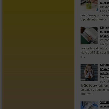
bupre
Hlavná
závisl
predovšetkým na aspek
V posledných rokoch 
Klinic
bupren
opioid
Pri po
liečby
reálnych podmienkach
ktoré dodržujú substi
v ...
Substi
naloxo
reálne
Neinte
potvrd
liečby buprenorfínom
opioidov v podmienka
drogovo...
Substi
od opi