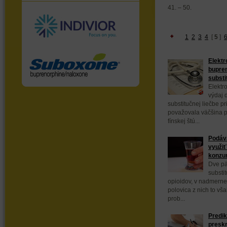
41. – 50.
1
2
3
4
[
5
]
Elektr
bupren
substi
Elektr
výdaj 
substitučnej liečbe pr
považovala väčšina p
fínskej štú...
Podáva
využiť
konzu
Dve pät
substit
opioidov, v nadmerne
polovica z nich to vš
prob...
Predik
presk