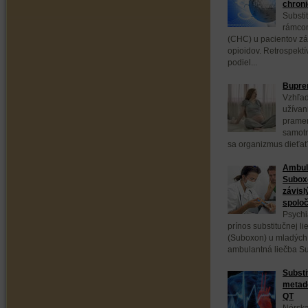
chroni
Substi
rámcom
(CHC) u pacientov zá
opioidov. Retrospektí
podiel...
Bupren
Vzhľad
užívan
pramen
samotn
sa organizmus dieťaťa
Ambula
Subox
závisl
spoloč
Psychi
prínos substitučnej 
(Suboxon) u mladých 
ambulantná liečba S
Substi
metadó
QT
Nórska