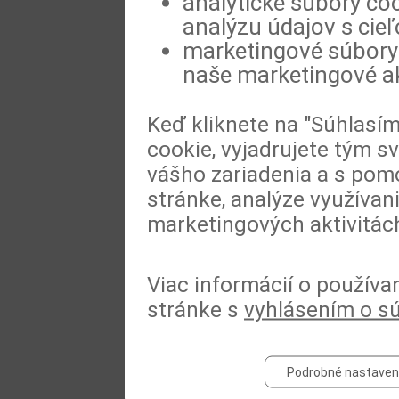
analytické súbory coo
analýzu údajov s cie
marketingové súbory 
naše marketingové ak
Keď kliknete na "Súhlasí
cookie, vyjadrujete tým s
vášho zariadenia a s pomo
stránke, analýze využívan
marketingových aktivitác
Viac informácií o používa
stránke s
vyhlásením o s
Podrobné nastaven