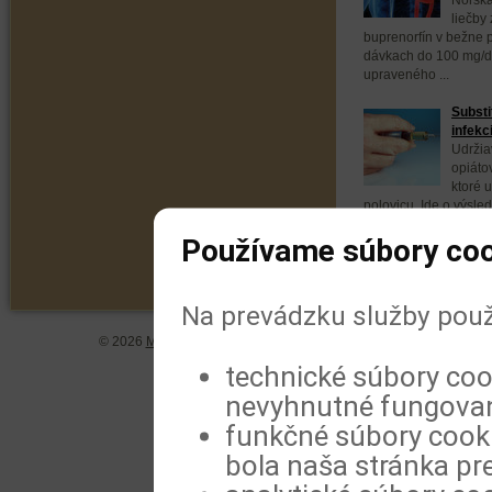
liečby 
buprenorfín v bežne
dávkach do 100 mg/
upraveného ...
Substi
infekc
Udržia
opiáto
ktoré u
polovicu. Ide o výsle
publikovaných ...
Používame súbory coo
Na prevádzku služby použ
© 2026
MeDitorial
| ISSN 1804-0802 |
Vyhlásenie
|
Zásady spra
technické súbory coo
nevyhnutné fungovan
funkčné súbory cookie
bola naša stránka pre