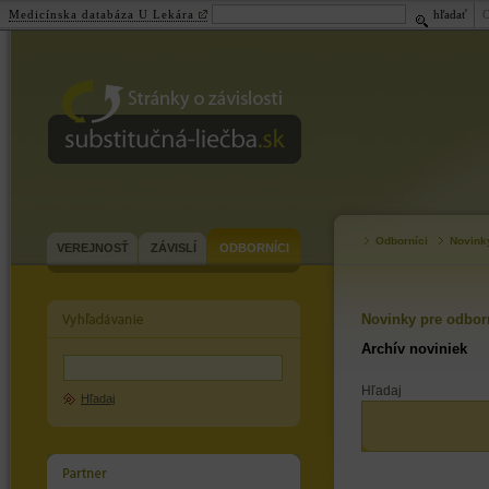
Medicínska databáza U Lekára
hľadať
substitučná-
liečba.sk
Odborníci
Novink
VEREJNOSŤ
ZÁVISLÍ
ODBORNÍCI
Novinky pre odbor
Archív noviniek
Hľadaj
Hľadaj