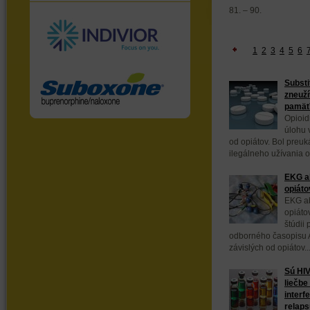
81. – 90.
1
2
3
4
5
6
Substi
zneuží
pamäť
Opioid
úlohu v
od opiátov. Bol preuká
ilegálneho užívania op
EKG ab
opiáto
EKG ab
opiáto
štúdii
odborného časopisu Ad
závislých od opiátov..
Sú HIV
liečbe
interf
relap