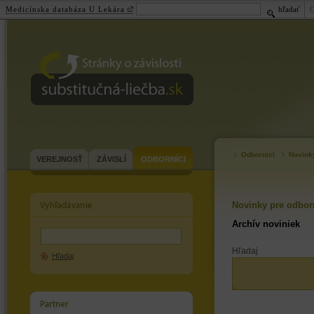
Medicínska databáza U Lekára
hľadať
substitučná-
liečba.sk
Odborníci
Novink
VEREJNOSŤ
ZÁVISLÍ
ODBORNÍCI
Novinky pre odbor
Archív noviniek
Hľadaj
Hľadaj