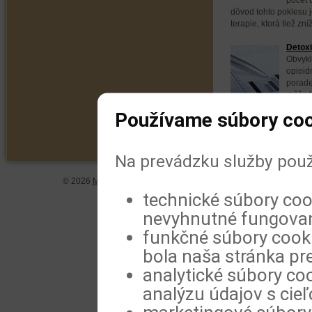
dôvod tohto poklesu 
terapie, ktorá tiež zní
Detoxi
Obvykl
opioid
porade
môže b
však úspešnejšia krát
Používame súbory coo
Na prevádzku služby použ
© 2026
MeDitorial
| ISSN 1804-0802 |
Vyhlásenie
|
Zásady spra
technické súbory coo
nevyhnutné fungovan
funkčné súbory cookie
bola naša stránka pre
analytické súbory coo
analýzu údajov s cie