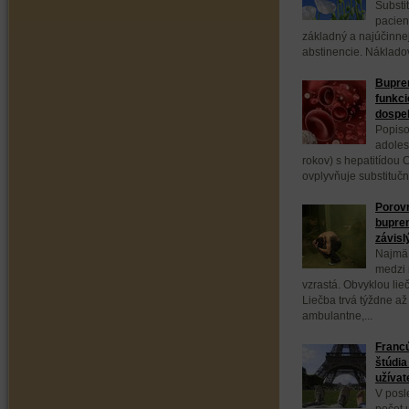
Substi
pacien
základný a najúčinnej
abstinencie. Nákladov
Bupren
funkci
dospe
Popiso
adoles
rokov) s hepatitídou C
ovplyvňuje substituč
Porovn
bupre
závisl
Najmä 
medzi 
vzrastá. Obvyklou lie
Liečba trvá týždne až
ambulantne,...
Franc
štúdia
užívat
V posl
počet 