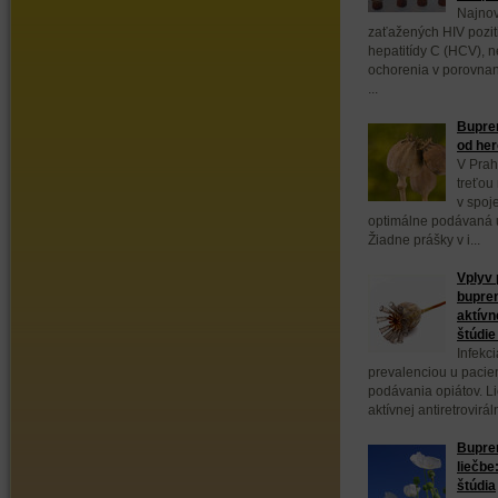
Najnov
zaťažených HIV poziti
hepatitídy C (HCV), 
ochorenia v porovnan
...
Bupren
od her
V Prah
treťou
v spoj
optimálne podávaná 
Žiadne prášky v i...
Vplyv
bupren
aktívn
štúdi
Infekc
prevalenciou u pacie
podávania opiátov. L
aktívnej antiretrovirál
Bupre
liečbe
štúdia