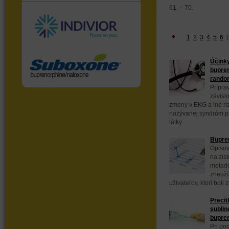
61. – 70.
1
2
3
4
5
6
Účink
bupren
random
Prípra
závisl
zmeny v EKG a iné ri
nazývanej syndróm pr
látky ...
Bupren
Opisov
na zis
metadó
zneuží
užívateľov, ktorí boli z
Precit
sublin
bupre
Pri po