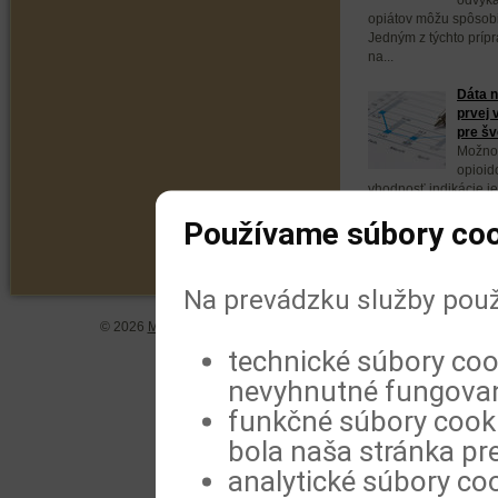
opiátov môžu spôsobi
Jedným z týchto prípr
na...
Dáta n
prvej 
pre šv
Možnos
opioid
vhodnosť indikácie je
sa však veľmi líšia. 
Používame súbory coo
Na prevádzku služby použ
© 2026
MeDitorial
| ISSN 1804-0802 |
Vyhlásenie
|
Zásady spra
technické súbory coo
nevyhnutné fungovan
funkčné súbory cookie
bola naša stránka pre
analytické súbory coo