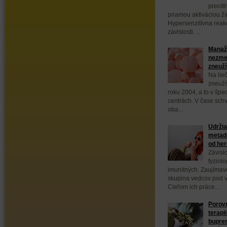
precit
priamou aktiváciou ží
Hypersenzitívna reakc
závislosti. ...
Manažm
nezmen
zneuží
Na lieč
zneuží
roku 2004, a to v špe
centrách. V čase sch
oba...
Udržia
metad
od her
Závisl
fyziolo
imunitných. Zaujímav
skupina vedcov pod v
Cieľom ich práce...
Porovn
terapi
bupren