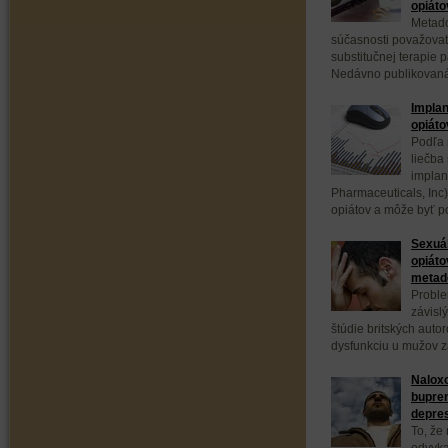
opiáto
Metado
súčasnosti považovať
substitučnej terapie 
Nedávno publikovaná p
Implan
opiáto
Podľa 
liečba
implan
Pharmaceuticals, Inc
opiátov a môže byť p
Sexuál
opiáto
metad
Proble
závisl
štúdie britských auto
dysfunkciu u mužov zá
Naloxo
bupre
depre
To, že
odvyka