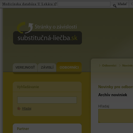
Medicínska databáza U Lekára
hľadať
substitučná-
liečba.sk
Odborníci
Novink
VEREJNOSŤ
ZÁVISLÍ
ODBORNÍCI
Novinky pre odbor
Archív noviniek
Hľadaj
Hľadaj