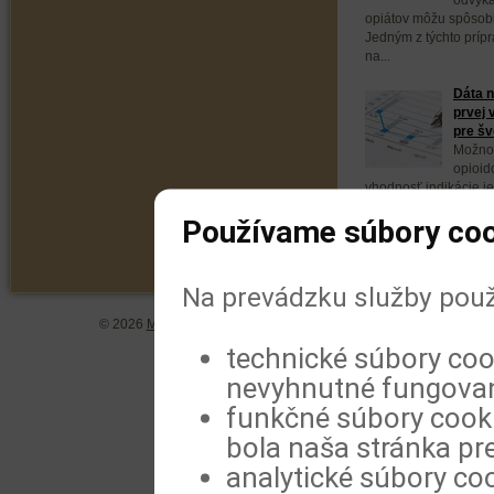
opiátov môžu spôsobi
Jedným z týchto prípr
na...
Dáta n
prvej 
pre šv
Možnos
opioid
vhodnosť indikácie je
sa však veľmi líšia. 
Používame súbory coo
Na prevádzku služby použ
© 2026
MeDitorial
| ISSN 1804-0802 |
Vyhlásenie
|
Zásady spra
technické súbory coo
nevyhnutné fungovan
funkčné súbory cookie
bola naša stránka pre
analytické súbory coo