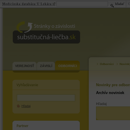
Medicínska databáza U Lekára
hľadať
substitučná-
liečba.sk
Odborníci
Novink
VEREJNOSŤ
ZÁVISLÍ
ODBORNÍCI
Novinky pre odbor
Archív noviniek
Hľadaj
Hľadaj