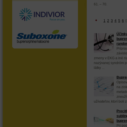
61. – 70.
1
2
3
4
5
6
Účink
bupren
random
Prípra
závisl
zmeny v EKG a iné ri
nazývanej syndróm pr
látky ...
Bupren
Opisov
na zis
metadó
zneuží
užívateľov, ktorí boli z
Precit
sublin
bupre
Pri po