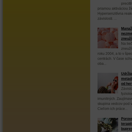
precit
priamou aktiváciou ží
Hypersenzitívna reakc
závislosti. ...
Manažm
nezmen
zneuží
Na lieč
zneuží
roku 2004, a to v špe
centrách. V čase sch
oba...
Udržia
metad
od her
Závisl
fyziolo
imunitných. Zaujímav
skupina vedcov pod v
Cieľom ich práce...
Porovn
terapi
bupren