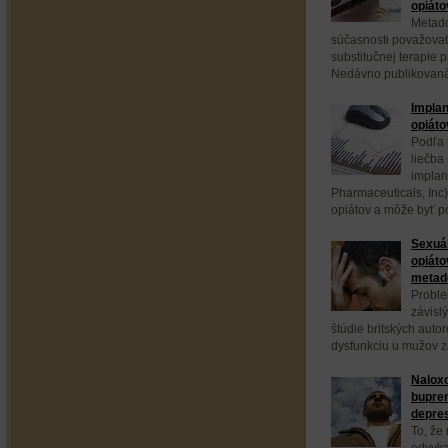
opiáto
Metado
súčasnosti považovať
substitučnej terapie 
Nedávno publikovaná p
Implan
opiáto
Podľa 
liečba
implan
Pharmaceuticals, Inc
opiátov a môže byť p
Sexuál
opiáto
metad
Proble
závisl
štúdie britských auto
dysfunkciu u mužov zá
Naloxo
bupre
depre
To, že
odvyka