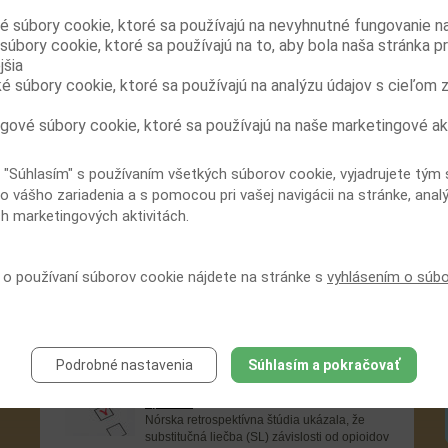
V Českej republike sa na liečbu opiátovej
é súbory cookie, ktoré sa používajú na nevyhnutné fungovanie n
závislosti používajú prípravky Subutex a Suboxone, ktorých
súbory cookie, ktoré sa používajú na to, aby bola naša stránka p
používanie sa zdá byť veľmi sľubné. Vedci však zistili, že
jšia
možno existuje zvýšené riziko recidívy...
ké súbory cookie, ktoré sa používajú na analýzu údajov s cieľom 
Prenatálna expozícia metadonu či
buprenorfínu – rôzne profily neonatálneho
gové súbory cookie, ktoré sa používajú na naše marketingové ak
abstinenčného syndrómu
Závislosť od opioidov v priebehu tehotenstva
je spojená s mnohými rizikovými faktormi,
 "Súhlasím" s používaním všetkých súborov cookie, vyjadrujete tým 
ktoré prispievajú k nepriaznivým materským či neonatálnym
o vášho zariadenia a s pomocou pri vašej navigácii na stránke, anal
následkom. Zavedenie terapie metadónom zlepšilo...
ch marketingových aktivitách.
Vykonávanie hradených testov na užívanie
drog zvyšuje čas zotrvania v liečbe
Vo francúzskej retrospektívnej štúdii u 1 507
í o používaní súborov cookie nájdete na stránke s
vyhlásením o súb
osôb so substitučnou liečbou z dôvodu
závislosti od opioidov bolo vykonanie
hradeného testu na užívanie drog spojené s dlhším
zotrvaním v liečbe.Kohorta...
Podrobné nastavenia
Súhlasím a pokračovať
Prínos substitučnej liečby je významný aj
pri súčasnom zneužívaní nelegálnych
opioidov
Nórska retrospektívna štúdia ukázala, že
substitučná liečba (SL) závislosti od opioidov