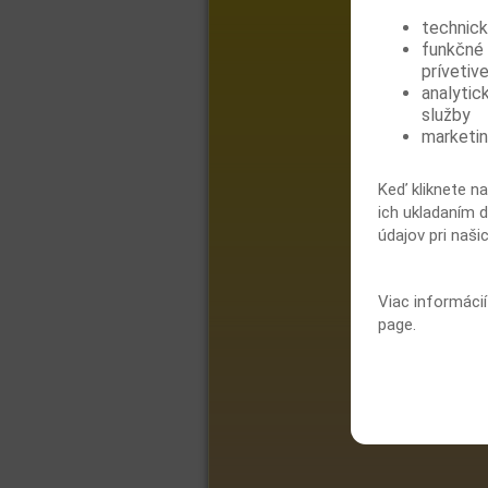
technick
funkčné 
prívetive
analytic
služby
marketin
Keď kliknete na
ich ukladaním d
údajov pri naši
Viac informáci
page.