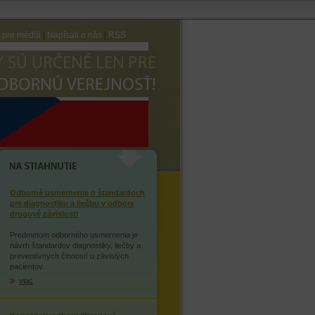
e pre médiá
|
Napísali o nás
|
RSS
AVTE SA ZÁVISLOSTI NA
OPIÁTOCH
NA STIAHNUTIE
Odborné usmernenie o štandardoch
pre diagnostiku a liečbu v odbore
drogové závislosti
Predmetom odborného usmernenia je
návrh štandardov diagnostiky, liečby a
preventívnych činností u závislých
pacientov.
viac