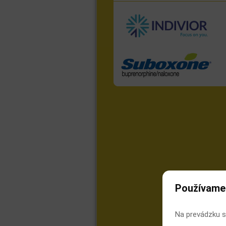
Používame
Na prevádzku s