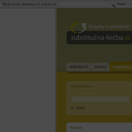
Medicínska databáza U Lekára
hľadať
substitučná-
liečba.sk
VEREJNOSŤ
ZÁVISLÍ
ODBORNÍCI
Hľadaj