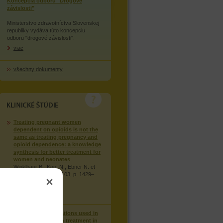
Koncepcia odboru "Drogové
závislosti"
Ministerstvo zdravotníctva Slovenskej
republiky vydáva túto koncepciu
odboru "drogové závislosti".
viac
všechny dokumenty
KLINICKÉ STUDIE
Treating pregnant women
dependent on opioids is not the
same as treating pregnancy and
opioid dependence: a knowledge
synthesis for better treatment for
women and neonates
Winklbaur B., Kopf N., Ebner N. et
al., Addiction: 2008, 103, p. 1429–
1440.
viac
Injection of medications used in
opioid substitution treatment in