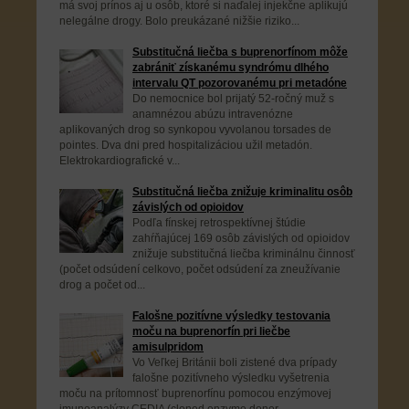
má svoj prínos aj u osôb, ktoré si naďalej injekčne aplikujú
nelegálne drogy. Bolo preukázané nižšie riziko...
Substitučná liečba s buprenorfínom môže
zabrániť získanému syndrómu dlhého
intervalu QT pozorovanému pri metadóne
Do nemocnice bol prijatý 52-ročný muž s
anamnézou abúzu intravenózne
aplikovaných drog so synkopou vyvolanou torsades de
pointes. Dva dni pred hospitalizáciou užil metadón.
Elektrokardiografické v...
Substitučná liečba znižuje kriminalitu osôb
závislých od opioidov
Podľa fínskej retrospektívnej štúdie
zahŕňajúcej 169 osôb závislých od opioidov
znižuje substitučná liečba kriminálnu činnosť
(počet odsúdení celkovo, počet odsúdení za zneužívanie
drog a počet od...
Falošne pozitívne výsledky testovania
moču na buprenorfín pri liečbe
amisulpridom
Vo Veľkej Británii boli zistené dva prípady
falošne pozitívneho výsledku vyšetrenia
moču na prítomnosť buprenorfínu pomocou enzýmovej
imunoanalýzy CEDIA (cloned enzyme donor