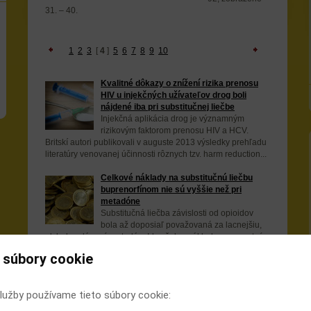
31. – 40.
1
2
3
[
4
]
5
6
7
8
9
10
Kvalitné dôkazy o znížení rizika prenosu
HIV u injekčných užívateľov drog boli
nájdené iba pri substitučnej liečbe
Injekčná aplikácia drog je významným
rizikovým faktorom prenosu HIV a HCV.
Britskí autori publikovali v auguste 2013 výsledky prehľadu
literatúry venovanej účinnosti rôznych tzv. harm reduction...
Celkové náklady na substitučnú liečbu
buprenorfínom nie sú vyššie než pri
metadóne
Substitučná liečba závislosti od opioidov
bola až doposiaľ považovaná za lacnejšiu,
ak bol podávaný metadón. Ide však o náklady na samotný
liek. Cieľom tejto britskej štúdie bolo porovnať celkovú...
 súbory cookie
Môže dlhodobá liečba
buprenorfínom/naloxonom zablokovať
lužby používame tieto súbory cookie:
dopaminergnú aktivitu a potencovať
recidívu?