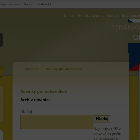
Odporúčame:
Nemoci srdce
Domov
|
Redakčná rada
|
Kontakt
|
Informáci
ZB
Odborníci
Novinky pre odborníkov
Novinky pre odborníkov
Archív noviniek
Hľadaj
Nájdených: 92 z
celkového počtu
92, zobrazené