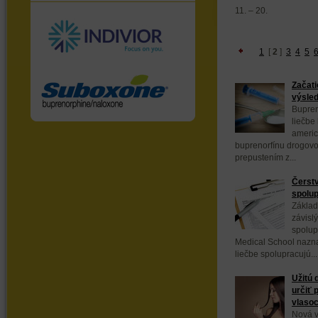
11. – 20.
1
[
2
]
3
4
5
Začati
výsled
Bupren
liečbe 
americ
buprenorfínu drogov
prepustením z...
Čerstv
spolup
Základ
závisl
spolup
Medical School naznač
liečbe spolupracujú...
Užitú 
určiť 
vlaso
Nová 