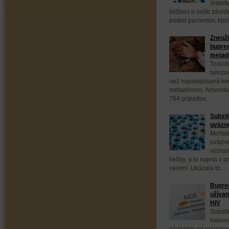
(interf
liečbou u osôb závis
podiel pacientov, ktor
Zneuži
bupren
meta
Toxici
benzod
než nepredpísaná ko
metadónom. Americká
764 prípadov...
Substi
uväzne
Mortal
uväzne
význam
liečby, a to najmä v 
väzení. Ukázala to...
Bupren
užívan
HIV
Substi
naloxo
závislých od opioidov,