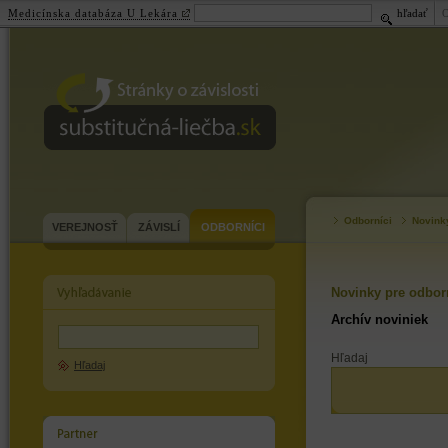
Medicínska databáza U Lekára
hľadať
substitučná-
liečba.sk
Odborníci
Novink
VEREJNOSŤ
ZÁVISLÍ
ODBORNÍCI
Novinky pre odbor
Archív noviniek
Hľadaj
Hľadaj