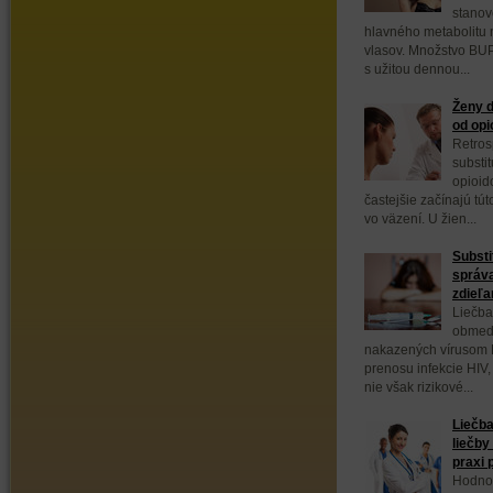
stanov
hlavného metabolitu 
vlasov. Množstvo BUP
s užitou dennou...
Ženy d
od opi
Retros
substi
opioid
častejšie začínajú tút
vo väzení. U žien...
Substi
správa
zdieľan
Liečba
obmedz
nakazených vírusom H
prenosu infekcie HIV,
nie však rizikové...
Liečba
liečby
praxi 
Hodnot