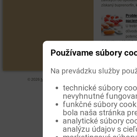
získaný buprenorfín, k
Proble
pacien
U tret
dôvodu
potenc
pacientov, u ktorých 
zneužívanie týchto...
Používame súbory coo
Na prevádzku služby použ
© 2026
MeDitorial
| ISSN 1804-0802 |
Vyhlásenie
|
Zásady spra
technické súbory coo
nevyhnutné fungovan
funkčné súbory cookie
bola naša stránka pre
analytické súbory coo
analýzu údajov s cie