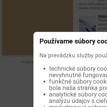
dôvod tohto poklesu 
terapie, ktorá tiež zní
Detoxi
Obvykl
opioid
porade
môže b
však úspešnejšia krát
Používame súbory coo
Na prevádzku služby použ
© 2026
MeDitorial
| ISSN 1804-0802 |
Vyhlásenie
|
Zásady spra
technické súbory coo
nevyhnutné fungovan
funkčné súbory cookie
bola naša stránka pre
analytické súbory coo
analýzu údajov s cie