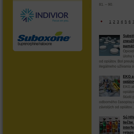
81. – 90.
1
2
3
4
5
6
Substi
zneuží
pamäť
Opioid
úlohu v
od opiátov. Bol preuká
ilegálneho užívania op
EKG ab
opiáto
EKG ab
opiáto
štúdii
odborného časopisu Ad
závislých od opiátov..
Sú HIV
liečbe
interf
relap