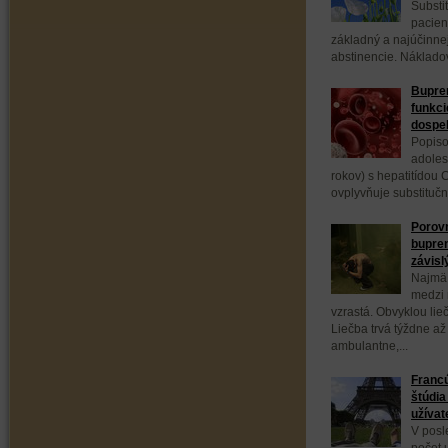
Substi
pacien
základný a najúčinnej
abstinencie. Nákladov
Bupren
funkci
dospe
Popiso
adoles
rokov) s hepatitídou C
ovplyvňuje substituč
Porovn
bupre
závisl
Najmä 
medzi 
vzrastá. Obvyklou lie
Liečba trvá týždne až
ambulantne,...
Franc
štúdia
užívat
V posl
počet 