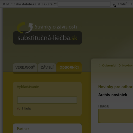
Medicínska databáza U Lekára
hľadať
substitučná-
liečba.sk
Odborníci
Novink
VEREJNOSŤ
ZÁVISLÍ
ODBORNÍCI
Novinky pre odbor
Archív noviniek
Hľadaj
Hľadaj