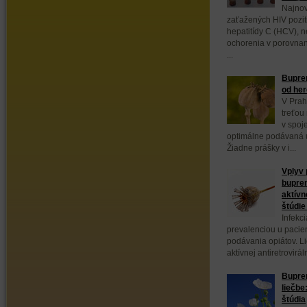
Najnov
zaťažených HIV poziti
hepatitídy C (HCV), 
ochorenia v porovnan
...
Bupren
od her
V Prah
treťou
v spoj
optimálne podávaná 
Žiadne prášky v i...
Vplyv
bupren
aktívn
štúdi
Infekc
prevalenciou u pacie
podávania opiátov. L
aktívnej antiretrovirál
Bupre
liečbe
štúdia