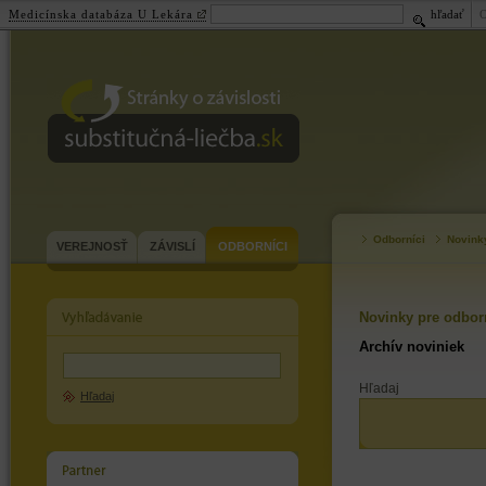
Medicínska databáza U Lekára
hľadať
substitučná-
liečba.sk
Odborníci
Novink
VEREJNOSŤ
ZÁVISLÍ
ODBORNÍCI
Novinky pre odbor
Archív noviniek
Hľadaj
Hľadaj