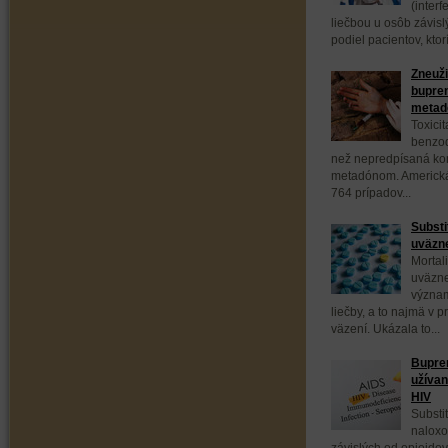
(interf
liečbou u osôb závis
podiel pacientov, ktor
Zneuži
bupren
meta
Toxici
benzod
než nepredpísaná ko
metadónom. Americká
764 prípadov...
Substi
uväzne
Mortal
uväzne
význam
liečby, a to najmä v 
väzení. Ukázala to...
Bupren
užívan
HIV
Substi
naloxo
závislých od opioidov,