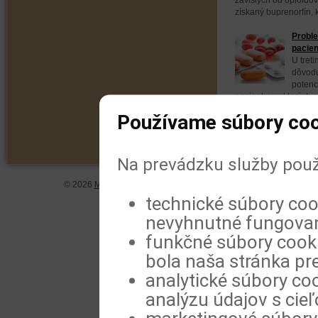
získaný buprenorfín, k
Proble
pacien
U tret
dôvodu
potenc
pacientov, u ktorých 
zneužívanie týchto...
Používame súbory coo
Na prevádzku služby použ
© 2026
MeDitorial
| ISSN 1804-0802 |
Vyhlásenie
|
Zásady spra
technické súbory coo
nevyhnutné fungovan
funkčné súbory cookie
bola naša stránka pre
analytické súbory coo
analýzu údajov s cie