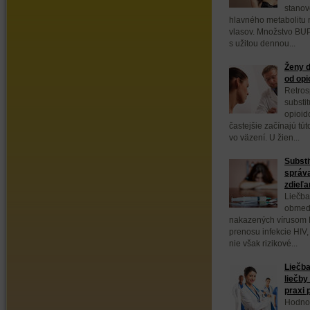
stanov
hlavného metabolitu 
vlasov. Množstvo BUP
s užitou dennou...
Ženy d
od opi
Retros
substi
opioid
častejšie začínajú tút
vo väzení. U žien...
Substi
správa
zdieľan
Liečba
obmedz
nakazených vírusom H
prenosu infekcie HIV,
nie však rizikové...
Liečba
liečby
praxi 
Hodnot