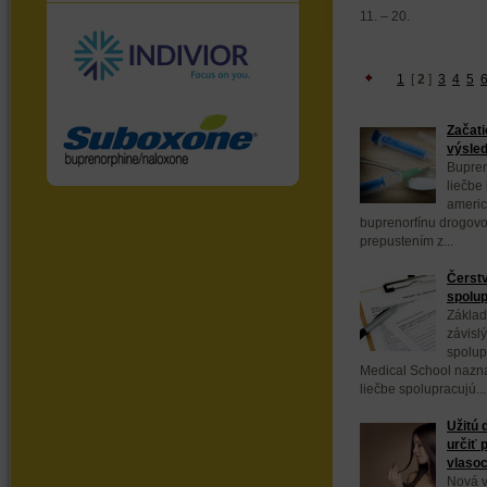
11. – 20.
1
[
2
]
3
4
5
Začati
výsled
Bupren
liečbe 
americ
buprenorfínu drogov
prepustením z...
Čerstv
spolup
Základ
závisl
spolup
Medical School naznač
liečbe spolupracujú...
Užitú 
určiť 
vlaso
Nová 