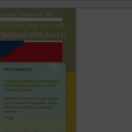
e pre médiá
|
Napísali o nás
|
RSS
AVTE SA ZÁVISLOSTI NA
OPIÁTOCH
NA STIAHNUTIE
Odborné usmernenie o štandardoch
pre diagnostiku a liečbu v odbore
drogové závislosti
Predmetom odborného usmernenia je
návrh štandardov diagnostiky, liečby a
preventívnych činností u závislých
pacientov.
viac