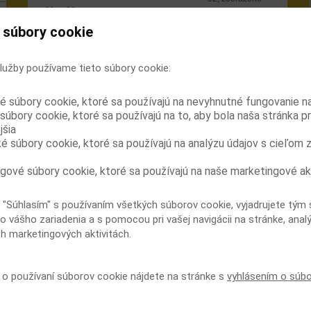
91. – 92.
 súbory cookie
1
2
3
4
5
6
7
8
9
[
10
]
lužby používame tieto súbory cookie:
Retrospektívne hodnotenie pacientov, ktorí
prešli z buprenorfínu na kombináciu
é súbory cookie, ktoré sa používajú na nevyhnutné fungovanie n
buprenorfín-naloxón
súbory cookie, ktoré sa používajú na to, aby bola naša stránka p
Vo Fínsku je buprenorfín jedným z najviac
jšia
zneužívaných opiátov. V snahe vyriešiť tento
ké súbory cookie, ktoré sa používajú na analýzu údajov s cieľom 
problém začalo mnoho tamojších liečebných zariadení
prevádzať svojich pacientov z buprenorfínu na
kombináciu...
gové súbory cookie, ktoré sa používajú na naše marketingové ak
Liečba buprenorfínom a metadonom v
tehotenstve
 "Súhlasím" s používaním všetkých súborov cookie, vyjadrujete tým 
Pokiaľ je plod in utero exponovaný drogám,
o vášho zariadenia a s pomocou pri vašej navigácii na stránke, anal
môže u novorodenca vzniknúť neonatálny
ch marketingových aktivitách.
abstinenčný syndróm. V tejto švédskej štúdii
prebehlo porovnanie vplyvu buprenorfínu a metadonu na
plod počas...
í o používaní súborov cookie nájdete na stránke s
vyhlásením o súb