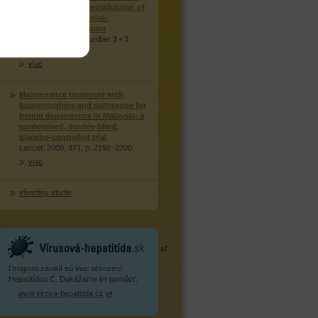
Australia after the introduction of
a mixed partial agonist–
antagonist formulation
MJA • Volume 191 Number 3 • 3
August 2009
viac
Maintenance treatment with
buprenorphine and naltrexone for
heroin dependence in Malaysia: a
randomised, double-blind,
placebo-controlled trial
Lancet: 2008, 371, p. 2192–2200.
viac
všechny studie
Drogovo závislí sú viac ohrození
Hepatitídou C. Dokážeme im pomôcť.
www.virova-hepatitida.cz