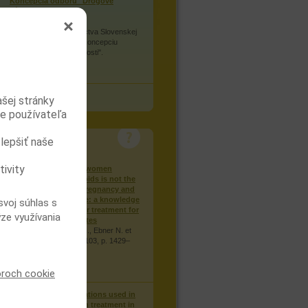
Koncepcia odboru "Drogové
závislosti"
Ministerstvo zdravotníctva Slovenskej
republiky vydáva túto koncepciu
odboru "drogové závislosti".
viac
všechny dokumenty
ašej stránky
re používateľa
zlepšiť naše
KLINICKÉ STUDIE
tivity
Treating pregnant women
dependent on opioids is not the
same as treating pregnancy and
opioid dependence: a knowledge
svoj súhlas s
synthesis for better treatment for
ýze využívania
women and neonates
Winklbaur B., Kopf N., Ebner N. et
al., Addiction: 2008, 103, p. 1429–
1440.
viac
oroch cookie
Injection of medications used in
opioid substitution treatment in