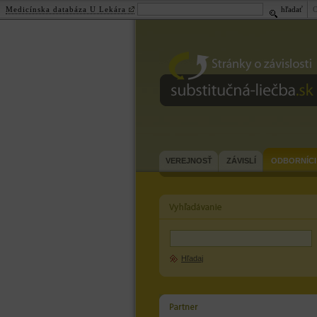
Medicínska databáza U Lekára
hľadať
substitučná-
liečba.sk
VEREJNOSŤ
ZÁVISLÍ
ODBORNÍCI
Hľadaj