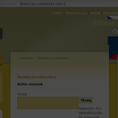
Odporúčame:
Hojení ran a diabetická noha
Domov
|
Redakčná rada
|
Kontakt
|
Informáci
ZB
Odborníci
Novinky pre odborníkov
Novinky pre odborníkov
Archív noviniek
Hľadaj
Nájdených: 92 z
celkového počtu
92, zobrazené