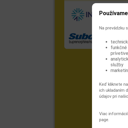
Používame
Na prevádzku s
technick
funkčné 
prívetive
analytic
služby
marketin
Keď kliknete na
ich ukladaním d
údajov pri naši
Viac informáci
page.