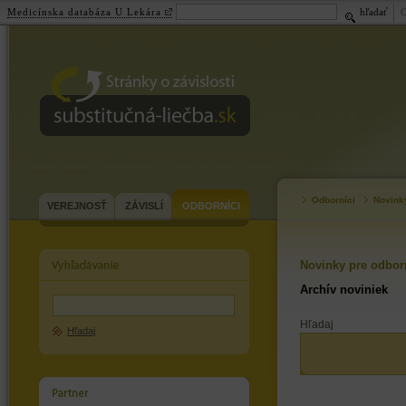
Medicínska databáza U Lekára
hľadať
substitučná-
liečba.sk
Odborníci
Novink
VEREJNOSŤ
ZÁVISLÍ
ODBORNÍCI
Novinky pre odbor
Archív noviniek
Hľadaj
Hľadaj