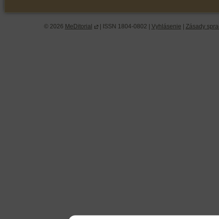
© 2026
MeDitorial
| ISSN 1804-0802 |
Vyhlásenie
|
Zásady spra