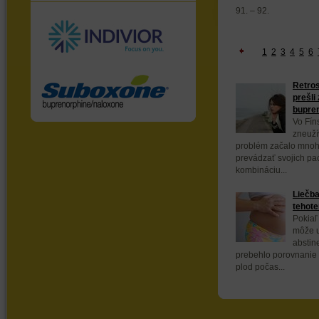
91. – 92.
1
2
3
4
5
6
Retros
prešli
bupren
Vo Fín
zneuží
problém začalo mnoho
prevádzať svojich pa
kombináciu...
Liečb
tehot
Pokiaľ
môže u
abstin
prebehlo porovnanie 
plod počas...